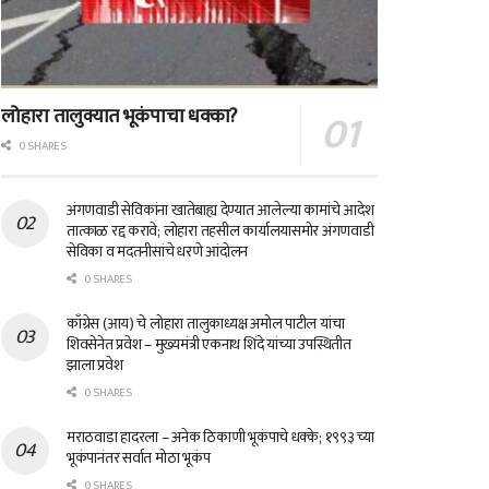
लोहारा तालुक्यात भूकंपाचा धक्का?
0 SHARES
अंगणवाडी सेविकांना खातेबाह्य देण्यात आलेल्या कामांचे आदेश
तात्काळ रद्द करावे; लोहारा तहसील कार्यालयासमोर अंगणवाडी
सेविका व मदतनीसांचे धरणे आंदोलन
0 SHARES
काँग्रेस (आय) चे लोहारा तालुकाध्यक्ष अमोल पाटील यांचा
शिवसेनेत प्रवेश – मुख्यमंत्री एकनाथ शिंदे यांच्या उपस्थितीत
झाला प्रवेश
0 SHARES
मराठवाडा हादरला – अनेक ठिकाणी भूकंपाचे धक्के; १९९३ च्या
भूकंपानंतर सर्वात मोठा भूकंप
0 SHARES