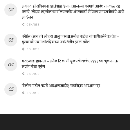
अंगणवाडी सेविकांना खातेबाह्य देण्यात आलेल्या कामांचे आदेश तात्काळ रद्द
करावे; लोहारा तहसील कार्यालयासमोर अंगणवाडी सेविका व मदतनीसांचे धरणे
आंदोलन
0 SHARES
काँग्रेस (आय) चे लोहारा तालुकाध्यक्ष अमोल पाटील यांचा शिवसेनेत प्रवेश –
मुख्यमंत्री एकनाथ शिंदे यांच्या उपस्थितीत झाला प्रवेश
0 SHARES
मराठवाडा हादरला – अनेक ठिकाणी भूकंपाचे धक्के; १९९३ च्या भूकंपानंतर
सर्वात मोठा भूकंप
0 SHARES
पोलीस पाटील पदाचे आरक्षण जाहीर; गावनिहाय आरक्षण पहा
0 SHARES