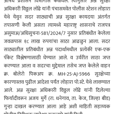
औषध प्रशासन विभागास कळवले. त्यानुसार अन्न सुरक्षा
अधिकारी विठ्ठल लोंढे यांनी पंचासमवेत पोलीस स्टेशन लोहारा
येथे येवुन सदर साठ्याची अन्न सुरक्षा कायदया अंतर्गत
तपासणी केली असता त्यामध्ये महाराष्ट्र शासनाचे राजपत्र
असुमाअ/अधिसुचना-581/2024/7 नुसार प्रतिबंधीत केलेला
जवळपास १८ लाख रुपयांचा साठा आढळुन आला. सदर
साठ्यातील प्रतिबंधीत अन्न पदार्थामधील प्रत्येकी एक-एक
पॅकेट विश्लेषणासाठी घेण्यात आले. व उर्वरीत साठा जप्त
करण्यात आला व सदरचा मुद्देमाल तसेच जप्त केलेले वाहन
क्र. बोलेरो पिकअप क्र. MH-25-AJ-5966 सुरक्षेच्या
कारणास्तव पुढील आदेशा पर्यंत लोहारा पो.स्टे. येथे लावण्यात
आले. अन्न सुरक्षा अधिकारी विठ्ठल लोंढे यांनी दिलेल्या
फिर्यादीवरून अजय मुर्गे (रा. धनेगाव, ता. केज, जिल्हा बीड)
गुन्हा दाखल करण्यात आला आहे अशी माहिती सहाय्यक