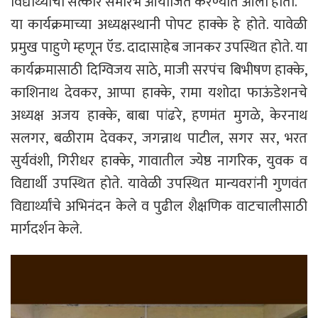
विद्यार्थ्यांचा सत्कार समारंभ आयोजित करण्यात आला होता.
या कार्यक्रमाच्या अध्यक्षस्थानी पोपट हाक्के हे होते. यावेळी
प्रमुख पाहुणे म्हणून ऍड. दादासाहेब जानकर उपस्थित होते. या
कार्यक्रमासाठी दिग्विजय साठे, माजी सरपंच बिभीषण हाक्के,
काशिनाथ देवकर, आप्पा हाक्के, रामा यशोदा फाऊंडेशनचे
अध्यक्ष अजय हाक्के, बाबा पांढरे, हणमंत मुगळे, केरनाथ
सलगर, बळीराम देवकर, जगन्नाथ पाटील, सगर सर, भरत
सुर्यवंशी, गिरीधर हाक्के, गावातील ज्येष्ठ नागरिक, युवक व
विद्यार्थी उपस्थित होते. यावेळी उपस्थित मान्यवरांनी गुणवंत
विद्यार्थ्यांचे अभिनंदन केले व पुढील शैक्षणिक वाटचालीसाठी
मार्गदर्शन केले.