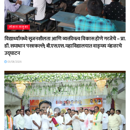
लोहारा तालुका
विद्यार्थ्यामध्ये सृजनशीलता आणि व्यक्तीमत्व विकास होणे गरजेचे – प्रा.
डॉ. समाधान पसरकल्ले; बी.एस.एस. महाविद्यालयात वाङ्‌मय मंडळाचे
उद्घाटन
03/08/2026