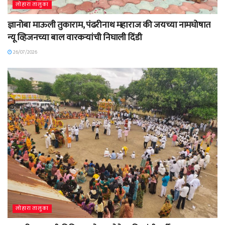
लोहारा तालुका
ज्ञानोबा माऊली तुकाराम, पंढरीनाथ महाराज की जयच्या नामघोषात
न्यू व्हिजनच्या बाल वारकऱ्यांची निघाली दिंडी
26/07/2026
लोहारा तालुका