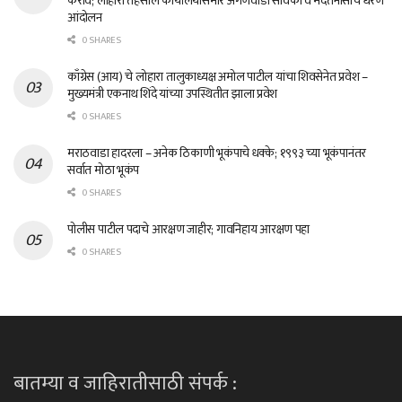
करावे; लोहारा तहसील कार्यालयासमोर अंगणवाडी सेविका व मदतनीसांचे धरणे
आंदोलन
0 SHARES
काँग्रेस (आय) चे लोहारा तालुकाध्यक्ष अमोल पाटील यांचा शिवसेनेत प्रवेश –
मुख्यमंत्री एकनाथ शिंदे यांच्या उपस्थितीत झाला प्रवेश
0 SHARES
मराठवाडा हादरला – अनेक ठिकाणी भूकंपाचे धक्के; १९९३ च्या भूकंपानंतर
सर्वात मोठा भूकंप
0 SHARES
पोलीस पाटील पदाचे आरक्षण जाहीर; गावनिहाय आरक्षण पहा
0 SHARES
बातम्या व जाहिरातीसाठी संपर्क :