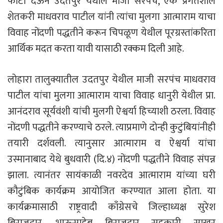
फाटा देऊन उदतपुर येथील माजी सरपंच, एक प्रगतशील
शेतकरी माधवराव पाटील यांनी त्यांचा मुलगा आत्माराम याचा
विवाह नोंदणी पद्धतीने करून चिपळूण येथील पूरग्रस्तांकरिता
आर्थिक मदत करता यावी यासाठी रक्कम दिली आहे.
लोहारा तालुक्यातील उदतपुर येथील माजी सरपंच माधवराव
पाटील यांचा मुलगा आत्माराम याचा विवाह धानुरी येथील प्रा.
आनंदराव सूर्यवंशी यांची मुलगी ऐश्वर्या हिच्याशी ठरला. विवाह
नोंदणी पद्धतीने करण्याचे ठरले. त्याप्रमाणे दोन्ही कुटुंबियांनीही
तयारी दर्शवली. त्यानुसार आत्माराम व ऐश्वर्या यांचा
उस्मानाबाद येथे बुधवारी (दि.४) नोंदणी पद्धतीने विवाह संपन्न
झाला. त्यानंतर सायंकाळी नवरदेव आत्माराम यांच्या घरी
कौटुंबिक कार्यक्रम आयोजित करण्यात आला होता. या
कार्यक्रमासाठी राष्ट्रवादी काँग्रेसचे जिल्हाध्यक्ष सुरेश
बिराजदार, भाऊसाहेब बिराजदार सहकारी साखर