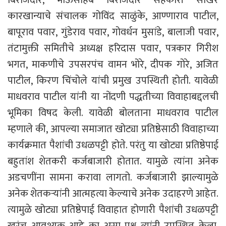
कारखान्याचे संचालक गोविंद साळुंके, आण्णाराव पाटील,
बापूराव पवार, गुंडेराव पवार, गोवर्धन मुसांडे, बालाजी पवार,
तंटामुक्ती समितीचे अध्यक्ष हरिदास पवार, पत्रकार गिरीश
भगत, माकणीचे उपसरपंच वामन भोरे, दीपक गोरे, अजित
पाटील, किरण चिंचोले यांची प्रमुख उपस्थिती होती. यावेळी
माधवराव पाटील यांनी या नोंदणी पद्धतीच्या विवाहाबद्दलची
भूमिका विषद केली. यावेळी बोलताना माधवराव पाटील
म्हणाले की, आपल्या समाजात खोट्या प्रतिष्ठेसाठी विवाहाच्या
कार्यक्रमात पैशांची उधळपट्टी होते. परंतु या खोट्या प्रतिष्ठेपाई
बहुतांश शेतकरी कर्जबाजारी होतात. यामुळे त्यांना अनेक
अडचणींना सामना करावा लागतो. कर्जबाजारी झाल्यामुळे
अनेक शेतकऱ्यांनी आत्महत्या केल्याचे अनेक उदाहरणे आहेत.
त्यामुळे खोट्या प्रतिष्ठेपाई विवाहात होणारी पैशांची उधळपट्टी
खरंच आवश्यक आहे का असा प्रश्न त्यांनी उपस्थित केला.