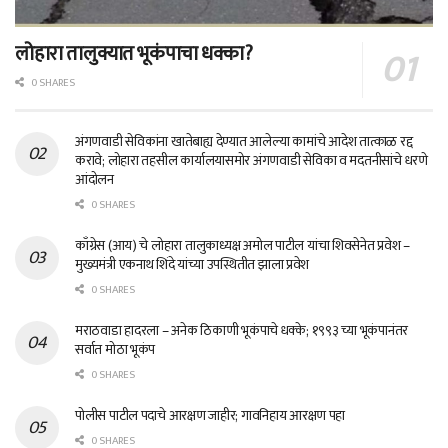
लोहारा तालुक्यात भूकंपाचा धक्का?
0 SHARES
अंगणवाडी सेविकांना खातेबाह्य देण्यात आलेल्या कामांचे आदेश तात्काळ रद्द
करावे; लोहारा तहसील कार्यालयासमोर अंगणवाडी सेविका व मदतनीसांचे धरणे
आंदोलन
0 SHARES
काँग्रेस (आय) चे लोहारा तालुकाध्यक्ष अमोल पाटील यांचा शिवसेनेत प्रवेश –
मुख्यमंत्री एकनाथ शिंदे यांच्या उपस्थितीत झाला प्रवेश
0 SHARES
मराठवाडा हादरला – अनेक ठिकाणी भूकंपाचे धक्के; १९९३ च्या भूकंपानंतर
सर्वात मोठा भूकंप
0 SHARES
पोलीस पाटील पदाचे आरक्षण जाहीर; गावनिहाय आरक्षण पहा
0 SHARES