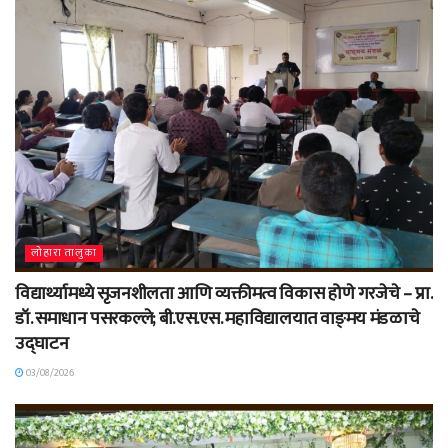
लोहारा तालुका
विद्यार्थ्यामध्ये सृजनशीलता आणि व्यक्तीमत्व विकास होणे गरजेचे – प्रा.
डॉ. समाधान पसरकल्ले; बी.एस.एस. महाविद्यालयात वाङ्‌मय मंडळाचे
उद्घाटन
03/08/2026