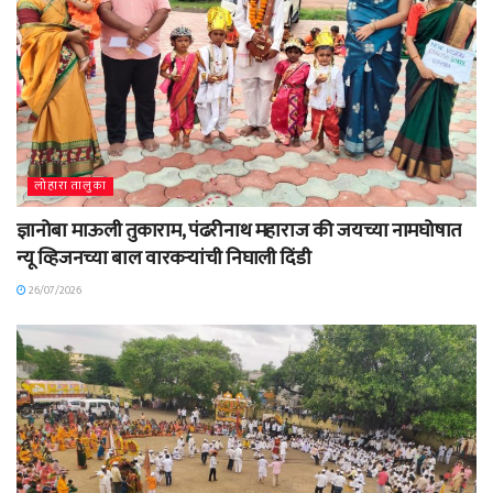
लोहारा तालुका
ज्ञानोबा माऊली तुकाराम, पंढरीनाथ महाराज की जयच्या नामघोषात
न्यू व्हिजनच्या बाल वारकऱ्यांची निघाली दिंडी
26/07/2026