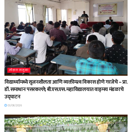
लोहारा तालुका
विद्यार्थ्यामध्ये सृजनशीलता आणि व्यक्तीमत्व विकास होणे गरजेचे – प्रा.
डॉ. समाधान पसरकल्ले; बी.एस.एस. महाविद्यालयात वाङ्‌मय मंडळाचे
उद्घाटन
03/08/2026