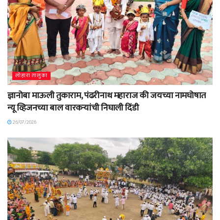
लोहारा तालुका
ज्ञानोबा माऊली तुकाराम, पंढरीनाथ महाराज की जयच्या नामघोषात
न्यू व्हिजनच्या बाल वारकऱ्यांची निघाली दिंडी
26/07/2026