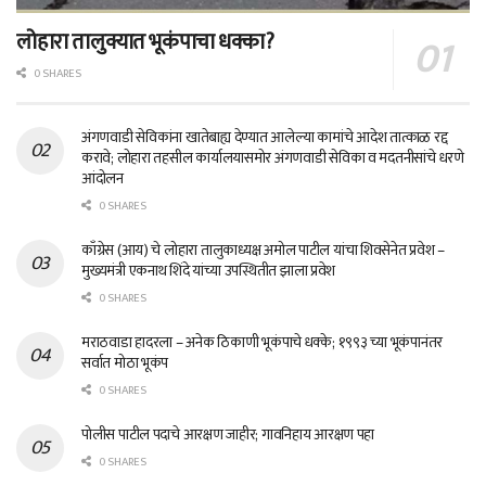
लोहारा तालुक्यात भूकंपाचा धक्का?
0 SHARES
अंगणवाडी सेविकांना खातेबाह्य देण्यात आलेल्या कामांचे आदेश तात्काळ रद्द
करावे; लोहारा तहसील कार्यालयासमोर अंगणवाडी सेविका व मदतनीसांचे धरणे
आंदोलन
0 SHARES
काँग्रेस (आय) चे लोहारा तालुकाध्यक्ष अमोल पाटील यांचा शिवसेनेत प्रवेश –
मुख्यमंत्री एकनाथ शिंदे यांच्या उपस्थितीत झाला प्रवेश
0 SHARES
मराठवाडा हादरला – अनेक ठिकाणी भूकंपाचे धक्के; १९९३ च्या भूकंपानंतर
सर्वात मोठा भूकंप
0 SHARES
पोलीस पाटील पदाचे आरक्षण जाहीर; गावनिहाय आरक्षण पहा
0 SHARES