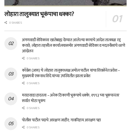
लोहारा तालुक्यात भूकंपाचा धक्का?
0 SHARES
अंगणवाडी सेविकांना खातेबाह्य देण्यात आलेल्या कामांचे आदेश तात्काळ रद्द
करावे; लोहारा तहसील कार्यालयासमोर अंगणवाडी सेविका व मदतनीसांचे धरणे
आंदोलन
0 SHARES
काँग्रेस (आय) चे लोहारा तालुकाध्यक्ष अमोल पाटील यांचा शिवसेनेत प्रवेश –
मुख्यमंत्री एकनाथ शिंदे यांच्या उपस्थितीत झाला प्रवेश
0 SHARES
मराठवाडा हादरला – अनेक ठिकाणी भूकंपाचे धक्के; १९९३ च्या भूकंपानंतर
सर्वात मोठा भूकंप
0 SHARES
पोलीस पाटील पदाचे आरक्षण जाहीर; गावनिहाय आरक्षण पहा
0 SHARES