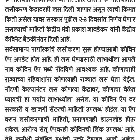
लसीकरण केंद्रावरही लस दिली जाणार असून त्याची किंमत
किती असेल यावर सरकार पुढील २-३ दिवसांत निर्णय घेणार
असल्याची माहिती केंद्रीय मंत्री प्रकाश जावडेकर यांनी केंद्रीय
कॅबिनेट बैठकीनंतर दिली आहे.
सर्वसामान्य नागरिकांचे लसीकरण सुरू होण्याआधी कोविन
ऍप अपडेट होत आहे. ही लस घेण्यासाठी लाभार्थीला आपले
नाव कोविन ऍप मध्ये नोंदविणे आवश्यक आहे. कोणत्याही
राज्याच्या रहिवाशांना कोणत्याही राज्यात लस घेता येईल.
नोंदणी केल्यानंतर लस कोणत्या केंद्रावर, कोणत्या वेळेत
घ्यायची हा पर्याय लाभार्थ्याला असेल. या कोविन ऍप वर
सरकारी व खाजगी सेंटरची माहिती उपलब्ध होईल. या ऍप
वरून लसीकरणाची माहिती, प्रमाणपत्रही डाउनलोड होऊ
शकेल. आरोग्य सेतू ऍपवरही कोविनची लिंक उपलब्ध आहे.
तेथे लसीशी संबंधित प्रश्नांची उत्तरे देण्यात आली आहेत.