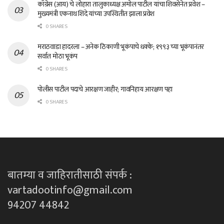
काँग्रेस (आय) चे लोहारा तालुकाध्यक्ष अमोल पाटील यांचा शिवसेनेत प्रवेश –
मुख्यमंत्री एकनाथ शिंदे यांच्या उपस्थितीत झाला प्रवेश
0 SHARES
मराठवाडा हादरला – अनेक ठिकाणी भूकंपाचे धक्के; १९९३ च्या भूकंपानंतर
सर्वात मोठा भूकंप
0 SHARES
पोलीस पाटील पदाचे आरक्षण जाहीर; गावनिहाय आरक्षण पहा
0 SHARES
बातम्या व जाहिरातीसाठी संपर्क :
vartadootinfo@gmail.com
94207 44842