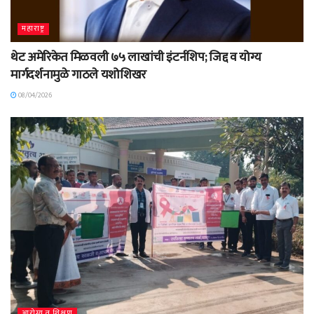
महाराष्ट्र
थेट अमेरिकेत मिळवली ७५ लाखांची इंटर्नशिप; जिद्द व योग्य
मार्गदर्शनामुळे गाठले यशोशिखर
08/04/2026
आरोग्य व शिक्षण