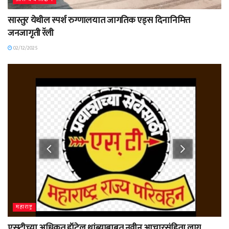
सास्तुर येथील स्पर्श रुग्णालयात जागतिक एड्स दिनानिमित्त
जनजागृती रॅली
02/12/2025
महाराष्ट्र
एसटीच्या अधिकृत हॉटेल थांब्याबाबत नवीन आचारसंहिता लागू