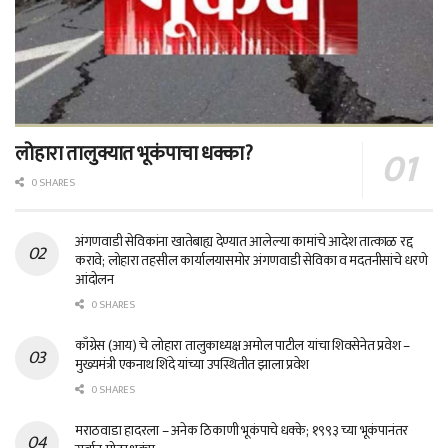
लोहारा तालुक्यात भूकंपाचा धक्का?
0 SHARES
अंगणवाडी सेविकांना खातेबाह्य देण्यात आलेल्या कामांचे आदेश तात्काळ रद्द
करावे; लोहारा तहसील कार्यालयासमोर अंगणवाडी सेविका व मदतनीसांचे धरणे
आंदोलन
0 SHARES
काँग्रेस (आय) चे लोहारा तालुकाध्यक्ष अमोल पाटील यांचा शिवसेनेत प्रवेश –
मुख्यमंत्री एकनाथ शिंदे यांच्या उपस्थितीत झाला प्रवेश
0 SHARES
मराठवाडा हादरला – अनेक ठिकाणी भूकंपाचे धक्के; १९९३ च्या भूकंपानंतर