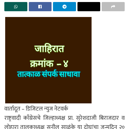
वार्तादूत – डिजिटल न्युज नेटवर्क
राष्ट्रवादी काँग्रेसचे जिल्हाध्यक्ष प्रा. सुरेशदाजी बिराजदार व
लोहारा तालुकाध्यक्ष सुनील साळुंके या दोघांचा जन्मदिन २०