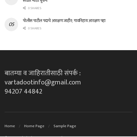
सर्वात मोठा भूकंप
0 SHARES
पोलीस पाटील पदाचे आरक्षण जाहीर; गावनिहाय आरक्षण पहा
0 SHARES
बातम्या व जाहिरातीसाठी संपर्क :
vartadootinfo@gmail.com
94207 44842
Home
Home Page
Sample Page