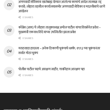
अंगणवाडी सेविकांना खातेबाह्य देण्यात आलेल्या कामांचे आदेश तात्काळ रद्द
करावे; लोहारा तहसील कार्यालयासमोर अंगणवाडी सेविका व मदतनीसांचे धरणे
आंदोलन
0 SHARES
काँग्रेस (आय) चे लोहारा तालुकाध्यक्ष अमोल पाटील यांचा शिवसेनेत प्रवेश –
मुख्यमंत्री एकनाथ शिंदे यांच्या उपस्थितीत झाला प्रवेश
0 SHARES
मराठवाडा हादरला – अनेक ठिकाणी भूकंपाचे धक्के; १९९३ च्या भूकंपानंतर
सर्वात मोठा भूकंप
0 SHARES
पोलीस पाटील पदाचे आरक्षण जाहीर; गावनिहाय आरक्षण पहा
0 SHARES