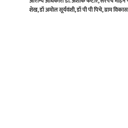
आरोग्य अधिकारी डॉ. अशोक कटारे, सरपंच मोहन पणुर
शेख, डॉ अमोल सूर्यवंशी, डॉ पी पी पिचे, ग्राम व