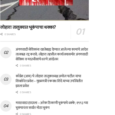
लोहारा तालुक्यात भूकंपाचा धक्का?
0 SHARES
अंगणवाडी सेविकांना खातेबाह्य देण्यात आलेल्या कामांचे आदेश
तात्काळ रद्द करावे; लोहारा तहसील कार्यालयासमोर अंगणवाडी
सेविका व मदतनीसांचे धरणे आंदोलन
0 SHARES
काँग्रेस (आय) चे लोहारा तालुकाध्यक्ष अमोल पाटील यांचा
शिवसेनेत प्रवेश – मुख्यमंत्री एकनाथ शिंदे यांच्या उपस्थितीत
झाला प्रवेश
0 SHARES
मराठवाडा हादरला – अनेक ठिकाणी भूकंपाचे धक्के; १९९३ च्या
भूकंपानंतर सर्वात मोठा भूकंप
0 SHARES