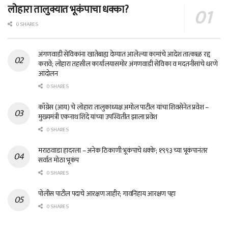
लोहारा तालुक्यात भूकंपाचा धक्का?
0 SHARES
अंगणवाडी सेविकांना खातेबाह्य देण्यात आलेल्या कामांचे आदेश तात्काळ रद्द
करावे; लोहारा तहसील कार्यालयासमोर अंगणवाडी सेविका व मदतनीसांचे धरणे
आंदोलन
0 SHARES
काँग्रेस (आय) चे लोहारा तालुकाध्यक्ष अमोल पाटील यांचा शिवसेनेत प्रवेश –
मुख्यमंत्री एकनाथ शिंदे यांच्या उपस्थितीत झाला प्रवेश
0 SHARES
मराठवाडा हादरला – अनेक ठिकाणी भूकंपाचे धक्के; १९९३ च्या भूकंपानंतर
सर्वात मोठा भूकंप
0 SHARES
पोलीस पाटील पदाचे आरक्षण जाहीर; गावनिहाय आरक्षण पहा
0 SHARES