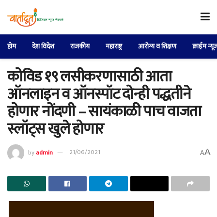
होम
देश विदेश
राजकीय
महाराष्ट्र
आरोग्य व शिक्षण
क्राईम न्यू
कोविड १९ लसीकरणासाठी आता
ऑनलाइन व ऑनस्पॉट दोन्ही पद्धतीने
होणार नोंदणी – सायंकाळी पाच वाजता
स्लॉट्स खुले होणार
A
by
admin
21/06/2021
A