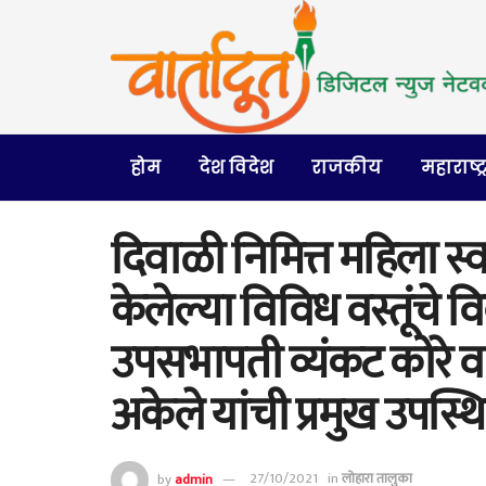
होम
देश विदेश
राजकीय
महाराष्ट्
दिवाळी निमित्त महिला स्
केलेल्या विविध वस्तूंचे वि
उपसभापती व्यंकट कोरे
अकेले यांची प्रमुख उपस्थ
by
admin
27/10/2021
in
लोहारा तालुका