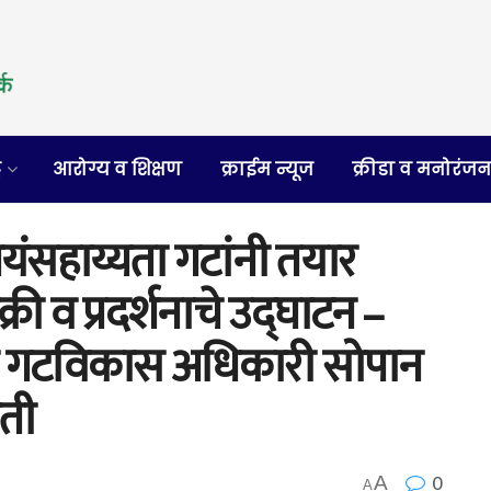
र
आरोग्य व शिक्षण
क्राईम न्यूज
क्रीडा व मनोरंज
वयंसहाय्यता गटांनी तयार
क्री व प्रदर्शनाचे उद्घाटन –
 व गटविकास अधिकारी सोपान
िती
0
A
A