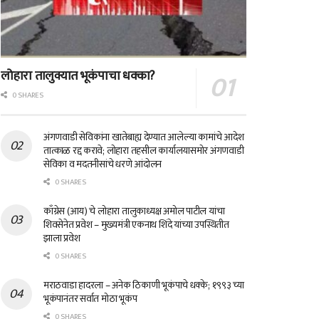
लोहारा तालुक्यात भूकंपाचा धक्का?
0 SHARES
अंगणवाडी सेविकांना खातेबाह्य देण्यात आलेल्या कामांचे आदेश
तात्काळ रद्द करावे; लोहारा तहसील कार्यालयासमोर अंगणवाडी
सेविका व मदतनीसांचे धरणे आंदोलन
0 SHARES
काँग्रेस (आय) चे लोहारा तालुकाध्यक्ष अमोल पाटील यांचा
शिवसेनेत प्रवेश – मुख्यमंत्री एकनाथ शिंदे यांच्या उपस्थितीत
झाला प्रवेश
0 SHARES
मराठवाडा हादरला – अनेक ठिकाणी भूकंपाचे धक्के; १९९३ च्या
भूकंपानंतर सर्वात मोठा भूकंप
0 SHARES