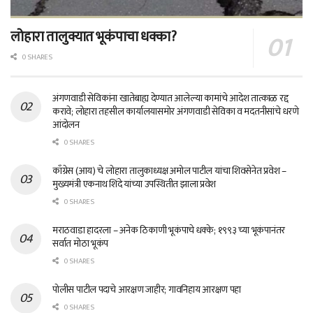
लोहारा तालुक्यात भूकंपाचा धक्का?
0 SHARES
अंगणवाडी सेविकांना खातेबाह्य देण्यात आलेल्या कामांचे आदेश तात्काळ रद्द
करावे; लोहारा तहसील कार्यालयासमोर अंगणवाडी सेविका व मदतनीसांचे धरणे
आंदोलन
0 SHARES
काँग्रेस (आय) चे लोहारा तालुकाध्यक्ष अमोल पाटील यांचा शिवसेनेत प्रवेश –
मुख्यमंत्री एकनाथ शिंदे यांच्या उपस्थितीत झाला प्रवेश
0 SHARES
मराठवाडा हादरला – अनेक ठिकाणी भूकंपाचे धक्के; १९९३ च्या भूकंपानंतर
सर्वात मोठा भूकंप
0 SHARES
पोलीस पाटील पदाचे आरक्षण जाहीर; गावनिहाय आरक्षण पहा
0 SHARES