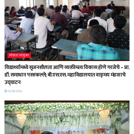
लोहारा तालुका
विद्यार्थ्यामध्ये सृजनशीलता आणि व्यक्तीमत्व विकास होणे गरजेचे – प्रा.
डॉ. समाधान पसरकल्ले; बी.एस.एस. महाविद्यालयात वाङ्‌मय मंडळाचे
उद्घाटन
03/08/2026