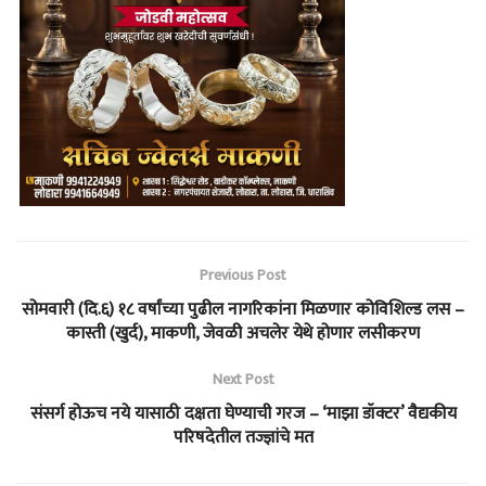
Previous Post
सोमवारी (दि.६) १८ वर्षांच्या पुढील नागरिकांना मिळणार कोविशिल्ड लस –
कास्ती (खुर्द), माकणी, जेवळी अचलेर येथे होणार लसीकरण
Next Post
संसर्ग होऊच नये यासाठी दक्षता घेण्याची गरज – ‘माझा डॉक्टर’ वैद्यकीय
परिषदेतील तज्ज्ञांचे मत