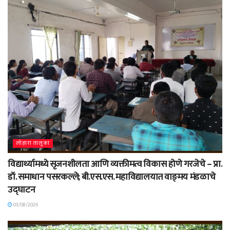
लोहारा तालुका
विद्यार्थ्यामध्ये सृजनशीलता आणि व्यक्तीमत्व विकास होणे गरजेचे – प्रा.
डॉ. समाधान पसरकल्ले; बी.एस.एस. महाविद्यालयात वाङ्‌मय मंडळाचे
उद्घाटन
03/08/2026