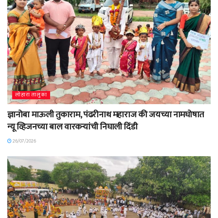
लोहारा तालुका
ज्ञानोबा माऊली तुकाराम, पंढरीनाथ महाराज की जयच्या नामघोषात
न्यू व्हिजनच्या बाल वारकऱ्यांची निघाली दिंडी
26/07/2026