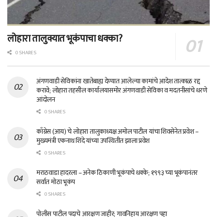
लोहारा तालुक्यात भूकंपाचा धक्का?
0 SHARES
अंगणवाडी सेविकांना खातेबाह्य देण्यात आलेल्या कामांचे आदेश तात्काळ रद्द
करावे; लोहारा तहसील कार्यालयासमोर अंगणवाडी सेविका व मदतनीसांचे धरणे
आंदोलन
0 SHARES
काँग्रेस (आय) चे लोहारा तालुकाध्यक्ष अमोल पाटील यांचा शिवसेनेत प्रवेश –
मुख्यमंत्री एकनाथ शिंदे यांच्या उपस्थितीत झाला प्रवेश
0 SHARES
मराठवाडा हादरला – अनेक ठिकाणी भूकंपाचे धक्के; १९९३ च्या भूकंपानंतर
सर्वात मोठा भूकंप
0 SHARES
पोलीस पाटील पदाचे आरक्षण जाहीर; गावनिहाय आरक्षण पहा