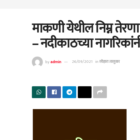
माकणी येथील निम्न तेरणा 
– नदीकाठच्या नागरिकांनी
by
admin
26/09/2021
in
लोहारा तालुका