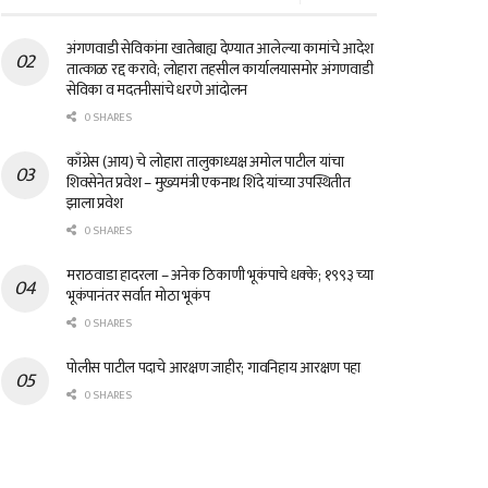
अंगणवाडी सेविकांना खातेबाह्य देण्यात आलेल्या कामांचे आदेश
तात्काळ रद्द करावे; लोहारा तहसील कार्यालयासमोर अंगणवाडी
सेविका व मदतनीसांचे धरणे आंदोलन
0 SHARES
काँग्रेस (आय) चे लोहारा तालुकाध्यक्ष अमोल पाटील यांचा
शिवसेनेत प्रवेश – मुख्यमंत्री एकनाथ शिंदे यांच्या उपस्थितीत
झाला प्रवेश
0 SHARES
मराठवाडा हादरला – अनेक ठिकाणी भूकंपाचे धक्के; १९९३ च्या
भूकंपानंतर सर्वात मोठा भूकंप
0 SHARES
पोलीस पाटील पदाचे आरक्षण जाहीर; गावनिहाय आरक्षण पहा
0 SHARES