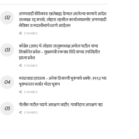
अंगणवाडी सेविकांना खातेबाह्य देण्यात आलेल्या कामांचे आदेश
तात्काळ रद्द करावे; लोहारा तहसील कार्यालयासमोर अंगणवाडी
सेविका व मदतनीसांचे धरणे आंदोलन
0 SHARES
काँग्रेस (आय) चे लोहारा तालुकाध्यक्ष अमोल पाटील यांचा
शिवसेनेत प्रवेश – मुख्यमंत्री एकनाथ शिंदे यांच्या उपस्थितीत
झाला प्रवेश
0 SHARES
मराठवाडा हादरला – अनेक ठिकाणी भूकंपाचे धक्के; १९९३ च्या
भूकंपानंतर सर्वात मोठा भूकंप
0 SHARES
पोलीस पाटील पदाचे आरक्षण जाहीर; गावनिहाय आरक्षण पहा
0 SHARES