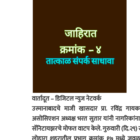
वार्तादूत – डिजिटल न्युज नेटवर्क
उस्मानाबादचे माजी खासदार प्रा. रविंद्र गा
असोसिएशन अध्यक्ष भरत सुतार यांनी नागरिकांन
सॅनिटायझरचे मोफत वाटप केले. गुरुवारी (दि.२९) रात्
लोहारा शहरातील प्रभाग क्रमांक १७ मध्ये जव