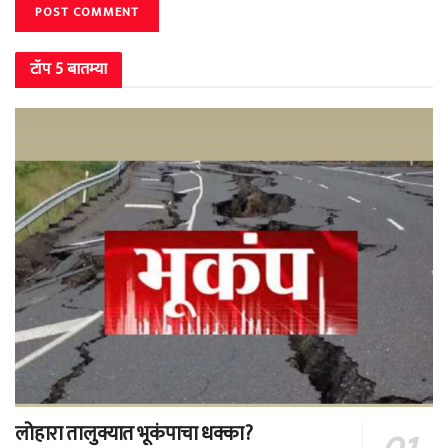
टॉप 5 बातम्या
लोहारा तालुक्यात भूकंपाचा धक्का?