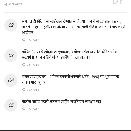
0 SHARES
अंगणवाडी सेविकांना खातेबाह्य देण्यात आलेल्या कामांचे आदेश तात्काळ रद्द
करावे; लोहारा तहसील कार्यालयासमोर अंगणवाडी सेविका व मदतनीसांचे धरणे
आंदोलन
0 SHARES
काँग्रेस (आय) चे लोहारा तालुकाध्यक्ष अमोल पाटील यांचा शिवसेनेत प्रवेश –
मुख्यमंत्री एकनाथ शिंदे यांच्या उपस्थितीत झाला प्रवेश
0 SHARES
मराठवाडा हादरला – अनेक ठिकाणी भूकंपाचे धक्के; १९९३ च्या भूकंपानंतर
सर्वात मोठा भूकंप
0 SHARES
पोलीस पाटील पदाचे आरक्षण जाहीर; गावनिहाय आरक्षण पहा
0 SHARES