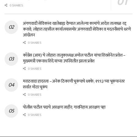
0 SHARES
अंगणवाडी सेविकांना खातेबाह्य देण्यात आलेल्या कामांचे आदेश तात्काळ रद्द
करावे; लोहारा तहसील कार्यालयासमोर अंगणवाडी सेविका व मदतनीसांचे धरणे
आंदोलन
0 SHARES
काँग्रेस (आय) चे लोहारा तालुकाध्यक्ष अमोल पाटील यांचा शिवसेनेत प्रवेश –
मुख्यमंत्री एकनाथ शिंदे यांच्या उपस्थितीत झाला प्रवेश
0 SHARES
मराठवाडा हादरला – अनेक ठिकाणी भूकंपाचे धक्के; १९९३ च्या भूकंपानंतर
सर्वात मोठा भूकंप
0 SHARES
पोलीस पाटील पदाचे आरक्षण जाहीर; गावनिहाय आरक्षण पहा
0 SHARES