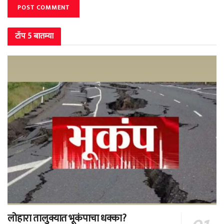
टॉप 5 बातम्या
लोहारा तालुक्यात भूकंपाचा धक्का?