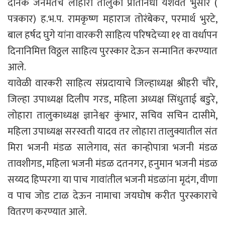
दैनिक जनमतचे लोहारा तालुका प्रतिनिधी यशवंत भुसारे (
पत्रकार) ह.भ.प. रामकृष्ण महाराज तोरंबेकर, परमार्थ भुरटे,
बाल हर्षद घुगे यांना वारकरी साहित्य परिषदेच्या ११ वा वर्धापन
दिनानिमित्त विठ्ठल साहित्य पुरस्कार देऊन सन्मानित करण्यात
आले.
यावेळी वारकरी साहित्य संप्रदायाचे जिल्हाध्यक्ष श्रीहरी चौरे,
जिल्हा उपाध्यक्ष दिलीप गरड, महिला अध्यक्ष सिंधुताई बडुरे,
लोहारा तालुकाध्यक्ष ज्ञानेश्वर कुंभार, सचिव सचिन दासीमे,
महिला उपाध्यक्ष सरस्वती यादव तर लोहारा तालुक्यातील संत
मिरा भजनी मंडळ सालेगाव, संत कान्होपात्रा भजनी मंडळ
तावशीगड, महिला भजनी मंडळ दतनगर, हनुमान भजनी मंडळ
सय्यद हिप्परगा या पाच गावांतील भजनी मंडळांना मृदंग, वीणा
व पाच जोड टाळ देऊन नामाचा जयघोष करीत पुरस्काराचे
वितरण करण्यात आले.