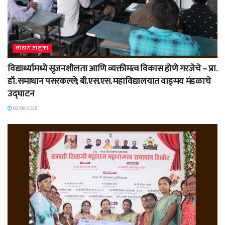
लोहारा तालुका
विद्यार्थ्यामध्ये सृजनशीलता आणि व्यक्तीमत्व विकास होणे गरजेचे – प्रा.
डॉ. समाधान पसरकल्ले; बी.एस.एस. महाविद्यालयात वाङ्‌मय मंडळाचे
उद्घाटन
03/08/2026