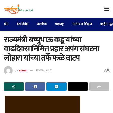
होम
देश विदेश
राजकीय
महाराष्ट्र
आरोग्य व शिक्षण
क्राईम न्यू
राज्यमंत्री बच्चुभाऊ कडू यांच्या
वाढदिवसानिमित्त प्रहार अपंग संघटना
लोहारा यांच्या तर्फे फळे वाटप
A
by
admin
05/07/2021
A