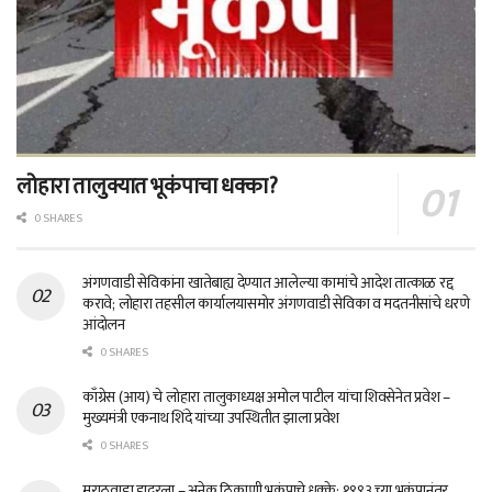
लोहारा तालुक्यात भूकंपाचा धक्का?
0 SHARES
अंगणवाडी सेविकांना खातेबाह्य देण्यात आलेल्या कामांचे आदेश तात्काळ रद्द
करावे; लोहारा तहसील कार्यालयासमोर अंगणवाडी सेविका व मदतनीसांचे धरणे
आंदोलन
0 SHARES
काँग्रेस (आय) चे लोहारा तालुकाध्यक्ष अमोल पाटील यांचा शिवसेनेत प्रवेश –
मुख्यमंत्री एकनाथ शिंदे यांच्या उपस्थितीत झाला प्रवेश
0 SHARES
मराठवाडा हादरला – अनेक ठिकाणी भूकंपाचे धक्के; १९९३ च्या भूकंपानंतर