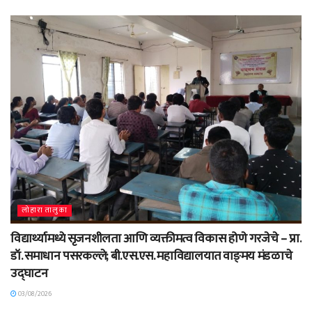
लोहारा तालुका
विद्यार्थ्यामध्ये सृजनशीलता आणि व्यक्तीमत्व विकास होणे गरजेचे – प्रा.
डॉ. समाधान पसरकल्ले; बी.एस.एस. महाविद्यालयात वाङ्‌मय मंडळाचे
उद्घाटन
03/08/2026