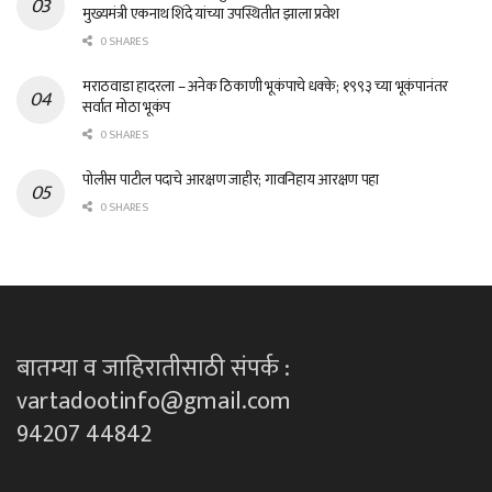
मुख्यमंत्री एकनाथ शिंदे यांच्या उपस्थितीत झाला प्रवेश
0 SHARES
मराठवाडा हादरला – अनेक ठिकाणी भूकंपाचे धक्के; १९९३ च्या भूकंपानंतर
सर्वात मोठा भूकंप
0 SHARES
पोलीस पाटील पदाचे आरक्षण जाहीर; गावनिहाय आरक्षण पहा
0 SHARES
बातम्या व जाहिरातीसाठी संपर्क :
vartadootinfo@gmail.com
94207 44842