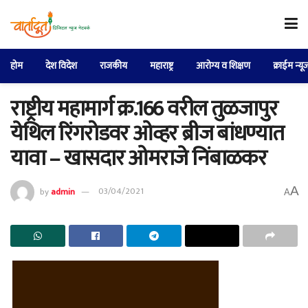
होम
देश विदेश
राजकीय
महाराष्ट्र
आरोग्य व शिक्षण
क्राईम न्यू
राष्ट्रीय महामार्ग क्र.166 वरील तुळजापुर
येथिल रिंगरोडवर ओव्हर ब्रीज बांधण्यात
यावा – खासदार ओमराजे निंबाळकर
A
by
admin
03/04/2021
A