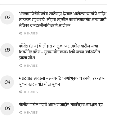
अंगणवाडी सेविकांना खातेबाह्य देण्यात आलेल्या कामांचे आदेश
तात्काळ रद्द करावे; लोहारा तहसील कार्यालयासमोर अंगणवाडी
सेविका व मदतनीसांचे धरणे आंदोलन
0 SHARES
काँग्रेस (आय) चे लोहारा तालुकाध्यक्ष अमोल पाटील यांचा
शिवसेनेत प्रवेश – मुख्यमंत्री एकनाथ शिंदे यांच्या उपस्थितीत
झाला प्रवेश
0 SHARES
मराठवाडा हादरला – अनेक ठिकाणी भूकंपाचे धक्के; १९९३ च्या
भूकंपानंतर सर्वात मोठा भूकंप
0 SHARES
पोलीस पाटील पदाचे आरक्षण जाहीर; गावनिहाय आरक्षण पहा
0 SHARES