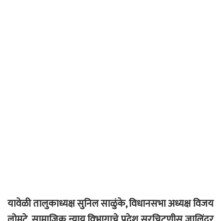
यावेळी तालुकाध्यक्ष सुनिल साळुंके, विधानसभा अध्यक्ष विजय
लोमटे, सामाजिक न्याय विभागाचे प्रदेश सरचिटणीस जालिंदर