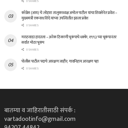
0 SHARES
काँग्रेस (आय) चे लोहारा तालुकाध्यक्ष अमोल पाटील यांचा शिवसेनेत प्रवेश –
मुख्यमंत्री एकनाथ शिंदे यांच्या उपस्थितीत झाला प्रवेश
0 SHARES
मराठवाडा हादरला – अनेक ठिकाणी भूकंपाचे धक्के; १९९३ च्या भूकंपानंतर
सर्वात मोठा भूकंप
0 SHARES
पोलीस पाटील पदाचे आरक्षण जाहीर; गावनिहाय आरक्षण पहा
0 SHARES
बातम्या व जाहिरातीसाठी संपर्क :
vartadootinfo@gmail.com
94207 44842