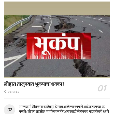
लोहारा तालुक्यात भूकंपाचा धक्का?
0 SHARES
अंगणवाडी सेविकांना खातेबाह्य देण्यात आलेल्या कामांचे आदेश तात्काळ रद्द
करावे; लोहारा तहसील कार्यालयासमोर अंगणवाडी सेविका व मदतनीसांचे धरणे