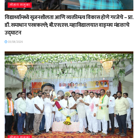
लोहारा तालुका
विद्यार्थ्यामध्ये सृजनशीलता आणि व्यक्तीमत्व विकास होणे गरजेचे – प्रा.
डॉ. समाधान पसरकल्ले; बी.एस.एस. महाविद्यालयात वाङ्‌मय मंडळाचे
उद्घाटन
03/08/2026
लोहारा तालुका