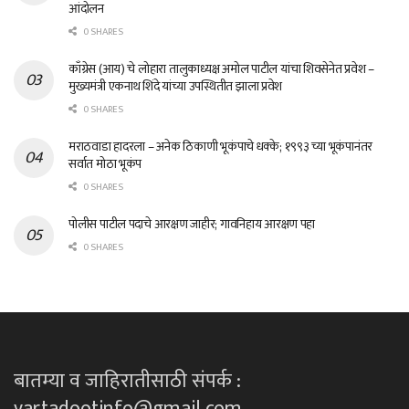
आंदोलन
0 SHARES
काँग्रेस (आय) चे लोहारा तालुकाध्यक्ष अमोल पाटील यांचा शिवसेनेत प्रवेश –
मुख्यमंत्री एकनाथ शिंदे यांच्या उपस्थितीत झाला प्रवेश
0 SHARES
मराठवाडा हादरला – अनेक ठिकाणी भूकंपाचे धक्के; १९९३ च्या भूकंपानंतर
सर्वात मोठा भूकंप
0 SHARES
पोलीस पाटील पदाचे आरक्षण जाहीर; गावनिहाय आरक्षण पहा
0 SHARES
बातम्या व जाहिरातीसाठी संपर्क :
vartadootinfo@gmail.com