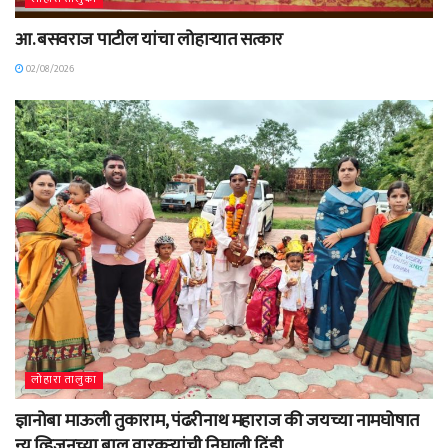
आ. बसवराज पाटील यांचा लोहाऱ्यात सत्कार
02/08/2026
लोहारा तालुका
ज्ञानोबा माऊली तुकाराम, पंढरीनाथ महाराज की जयच्या नामघोषात
न्यू व्हिजनच्या बाल वारकऱ्यांची निघाली दिंडी