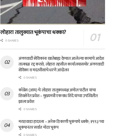
लोहारा तालुक्यात भूकंपाचा धक्का?
0 SHARES
अंगणवाडी सेविकांना खातेबाह्य देण्यात आलेल्या कामांचे आदेश
तात्काळ रद्द करावे; लोहारा तहसील कार्यालयासमोर अंगणवाडी
सेविका व मदतनीसांचे धरणे आंदोलन
0 SHARES
काँग्रेस (आय) चे लोहारा तालुकाध्यक्ष अमोल पाटील यांचा
शिवसेनेत प्रवेश – मुख्यमंत्री एकनाथ शिंदे यांच्या उपस्थितीत
झाला प्रवेश
0 SHARES
मराठवाडा हादरला – अनेक ठिकाणी भूकंपाचे धक्के; १९९३ च्या
भूकंपानंतर सर्वात मोठा भूकंप
0 SHARES