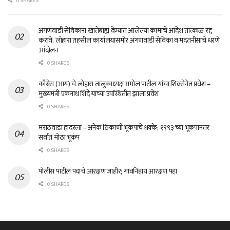
0 SHARES
अंगणवाडी सेविकांना खातेबाह्य देण्यात आलेल्या कामांचे आदेश तात्काळ रद्द
करावे; लोहारा तहसील कार्यालयासमोर अंगणवाडी सेविका व मदतनीसांचे धरणे
आंदोलन
0 SHARES
काँग्रेस (आय) चे लोहारा तालुकाध्यक्ष अमोल पाटील यांचा शिवसेनेत प्रवेश –
मुख्यमंत्री एकनाथ शिंदे यांच्या उपस्थितीत झाला प्रवेश
0 SHARES
मराठवाडा हादरला – अनेक ठिकाणी भूकंपाचे धक्के; १९९३ च्या भूकंपानंतर
सर्वात मोठा भूकंप
0 SHARES
पोलीस पाटील पदाचे आरक्षण जाहीर; गावनिहाय आरक्षण पहा
0 SHARES