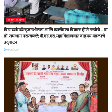
लोहारा तालुका
विद्यार्थ्यामध्ये सृजनशीलता आणि व्यक्तीमत्व विकास होणे गरजेचे – प्रा.
डॉ. समाधान पसरकल्ले; बी.एस.एस. महाविद्यालयात वाङ्‌मय मंडळाचे
उद्घाटन
03/08/2026