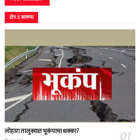
टॉप 5 बातम्या
लोहारा तालुक्यात भूकंपाचा धक्का?