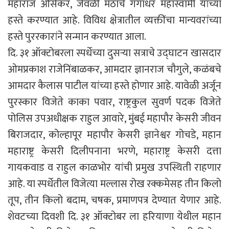
महाराज औसेकर, जेवळी मठाचे गंगाधर महास्वामी यांच्या
हस्ते करण्यात आहे. विविध क्षेत्रातील व्यक्तींचा मान्यवरांच्या
हस्ते पुररकारांने सन्मान करण्यात आला.
दि. ३१ ऑक्टोबरला स्पर्धेच्या दुसऱ्या सत्राचे उद्घाटन खासदार
ओमप्रकाश राजेनिंबाळकर, आमदार ज्ञानराज चौगुले, कळंबचे
आमदार कैलास पाटील यांच्या हस्ते होणार आहे. यावेळी अर्जून
पुरस्कार विजेते काका पवार, राष्ट्रकुल सुवर्ण पदक विजेते
पोलिस उपअधीक्षक राहुल आवारे, मुंबई महापौर केसरी जीवन
बिराजदार, कोल्हापूर महापौर केसरी ज्ञानेश्वर गोचडे, महान
महाराष्ट्र केसरी दिलीपनाना भरणे, महाराष्ट्र केसरी दत्ता
गायकवाड व राहुल काळभोर यांची प्रमुख उपस्थिती राहणार
आहे. या स्पर्धेतील विजेत्या मल्लास रोख रक्कमेसह तीन किलो
तूप, तीन किलो बदाम, चषक, प्रमाणपत्र देण्यात येणार आहे.
शेवटच्या दिवशी दि. ३१ ऑक्टोबर ला हरियाणा येथील महान