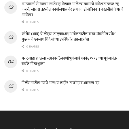
अंगणवाडी सेविकांना खातेबाह्य देण्यात आलेल्या कामांचे आदेश तात्काळ रद्द
करावे; लोहारा तहसील कार्यालयासमोर अंगणवाडी सेविका व मदतनीसांचे धरणे
आंदोलन
0 SHARES
काँग्रेस (आय) चे लोहारा तालुकाध्यक्ष अमोल पाटील यांचा शिवसेनेत प्रवेश –
मुख्यमंत्री एकनाथ शिंदे यांच्या उपस्थितीत झाला प्रवेश
0 SHARES
मराठवाडा हादरला – अनेक ठिकाणी भूकंपाचे धक्के; १९९३ च्या भूकंपानंतर
सर्वात मोठा भूकंप
0 SHARES
पोलीस पाटील पदाचे आरक्षण जाहीर; गावनिहाय आरक्षण पहा
0 SHARES