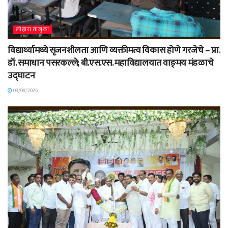
लोहारा तालुका
विद्यार्थ्यामध्ये सृजनशीलता आणि व्यक्तीमत्व विकास होणे गरजेचे – प्रा.
डॉ. समाधान पसरकल्ले; बी.एस.एस. महाविद्यालयात वाङ्‌मय मंडळाचे
उद्घाटन
03/08/2026