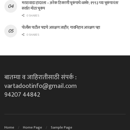
मराठवाडा हादरला – अनेक ठिकाणी भूकंपाचे धक्के; १९९३ च्या भूकंपानंतर
सर्वात मोठा भूकंप
0 SHARES
पोलीस पाटील पदाचे आरक्षण जाहीर; गावनिहाय आरक्षण पहा
0 SHARES
बातम्या व जाहिरातीसाठी संपर्क :
vartadootinfo@gmail.com
94207 44842
Home
Home Page
Sample Page