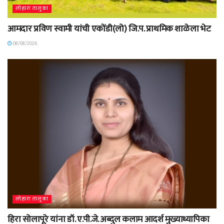
लोहारा तालुका
आमदार प्रविण स्वामी यांची एकोंडी(लो) जि.प. प्राथमिक शाळेला भेट
08/08/2026
लोहारा तालुका
हिरा सोलापूरे यांना डॉ. ए.पी.जे. अब्दुल कलाम आदर्श मुख्याध्यापिका