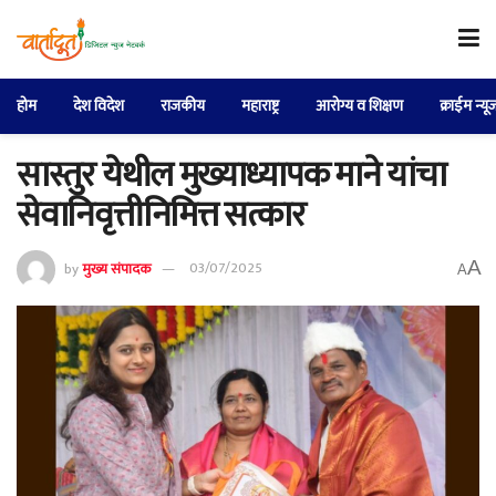
होम
देश विदेश
राजकीय
महाराष्ट्र
आरोग्य व शिक्षण
क्राईम न्यू
सास्तुर येथील मुख्याध्यापक माने यांचा
सेवानिवृत्तीनिमित्त सत्कार
A
by
मुख्य संपादक
03/07/2025
A