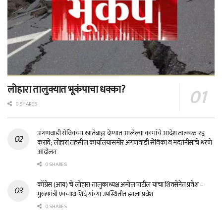
लोहारा तालुक्यात भूकंपाचा धक्का?
0 SHARES
अंगणवाडी सेविकांना खातेबाह्य देण्यात आलेल्या कामांचे आदेश तात्काळ रद्द
करावे; लोहारा तहसील कार्यालयासमोर अंगणवाडी सेविका व मदतनीसांचे धरणे
आंदोलन
0 SHARES
काँग्रेस (आय) चे लोहारा तालुकाध्यक्ष अमोल पाटील यांचा शिवसेनेत प्रवेश –
मुख्यमंत्री एकनाथ शिंदे यांच्या उपस्थितीत झाला प्रवेश
0 SHARES