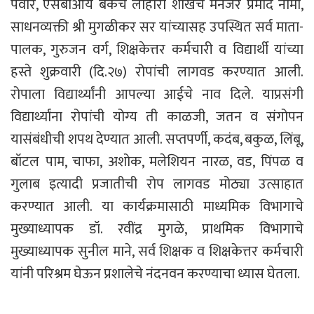
पवार, एसबीआय बँकेचे लोहारा शाखेचे मॅनेजर प्रमोद नामा,
साधनव्यक्ती श्री मुगळीकर सर यांच्यासह उपस्थित सर्व माता-
पालक, गुरुजन वर्ग, शिक्षकेत्तर कर्मचारी व विद्यार्थी यांच्या
हस्ते शुक्रवारी (दि.२७) रोपांची लागवड करण्यात आली.
रोपाला विद्यार्थ्यांनी आपल्या आईचे नाव दिले. याप्रसंगी
विद्यार्थ्यांना रोपांची योग्य ती काळजी, जतन व संगोपन
यासंबंधीची शपथ देण्यात आली. सप्तपर्णी, कदंब, बकुळ, लिंबू,
बॉटल पाम, चाफा, अशोक, मलेशियन नारळ, वड, पिंपळ व
गुलाब इत्यादी प्रजातीची रोप लागवड मोठ्या उत्साहात
करण्यात आली. या कार्यक्रमासाठी माध्यमिक विभागाचे
मुख्याध्यापक डॉ. रवींद्र मुगळे, प्राथमिक विभागाचे
मुख्याध्यापक सुनील माने, सर्व शिक्षक व शिक्षकेत्तर कर्मचारी
यांनी परिश्रम घेऊन प्रशालेचे नंदनवन करण्याचा ध्यास घेतला.