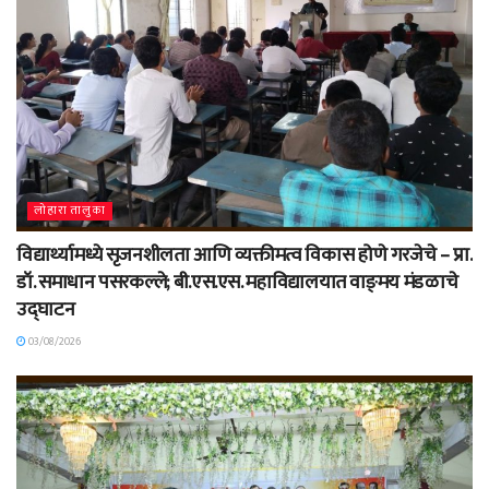
लोहारा तालुका
विद्यार्थ्यामध्ये सृजनशीलता आणि व्यक्तीमत्व विकास होणे गरजेचे – प्रा.
डॉ. समाधान पसरकल्ले; बी.एस.एस. महाविद्यालयात वाङ्‌मय मंडळाचे
उद्घाटन
03/08/2026