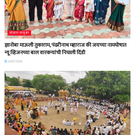
लोहारा तालुका
ज्ञानोबा माऊली तुकाराम, पंढरीनाथ महाराज की जयच्या नामघोषात
न्यू व्हिजनच्या बाल वारकऱ्यांची निघाली दिंडी
26/07/2026