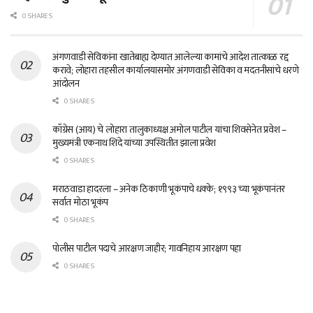
0 SHARES
अंगणवाडी सेविकांना खातेबाह्य देण्यात आलेल्या कामांचे आदेश तात्काळ रद्द
करावे; लोहारा तहसील कार्यालयासमोर अंगणवाडी सेविका व मदतनीसांचे धरणे
आंदोलन
0 SHARES
काँग्रेस (आय) चे लोहारा तालुकाध्यक्ष अमोल पाटील यांचा शिवसेनेत प्रवेश –
मुख्यमंत्री एकनाथ शिंदे यांच्या उपस्थितीत झाला प्रवेश
0 SHARES
मराठवाडा हादरला – अनेक ठिकाणी भूकंपाचे धक्के; १९९३ च्या भूकंपानंतर
सर्वात मोठा भूकंप
0 SHARES
पोलीस पाटील पदाचे आरक्षण जाहीर; गावनिहाय आरक्षण पहा
0 SHARES