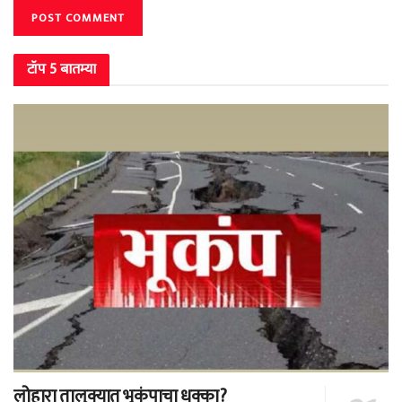
टॉप 5 बातम्या
लोहारा तालुक्यात भूकंपाचा धक्का?