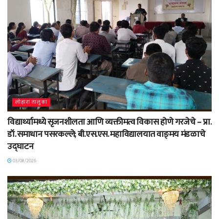
लोहारा तालुका
विद्यार्थ्यामध्ये सृजनशीलता आणि व्यक्तीमत्व विकास होणे गरजेचे – प्रा.
डॉ. समाधान पसरकल्ले; बी.एस.एस. महाविद्यालयात वाङ्‌मय मंडळाचे
उद्घाटन
03/08/2026