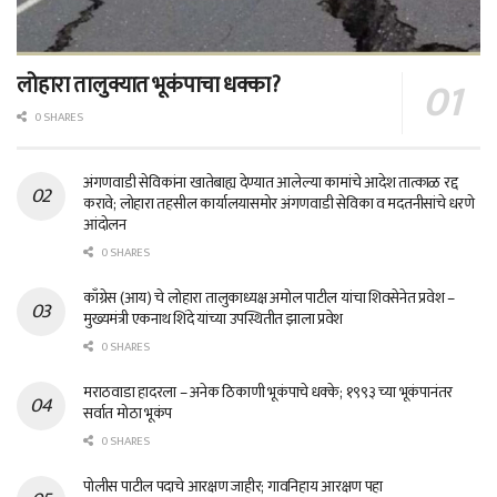
लोहारा तालुक्यात भूकंपाचा धक्का?
0 SHARES
अंगणवाडी सेविकांना खातेबाह्य देण्यात आलेल्या कामांचे आदेश तात्काळ रद्द
करावे; लोहारा तहसील कार्यालयासमोर अंगणवाडी सेविका व मदतनीसांचे धरणे
आंदोलन
0 SHARES
काँग्रेस (आय) चे लोहारा तालुकाध्यक्ष अमोल पाटील यांचा शिवसेनेत प्रवेश –
मुख्यमंत्री एकनाथ शिंदे यांच्या उपस्थितीत झाला प्रवेश
0 SHARES
मराठवाडा हादरला – अनेक ठिकाणी भूकंपाचे धक्के; १९९३ च्या भूकंपानंतर
सर्वात मोठा भूकंप
0 SHARES
पोलीस पाटील पदाचे आरक्षण जाहीर; गावनिहाय आरक्षण पहा