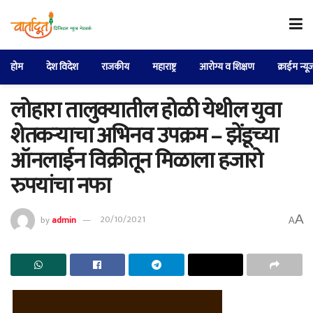
होम
देश विदेश
राजकीय
महाराष्ट्र
आरोग्य व शिक्षण
क्राईम न्यू
लोहारा तालुक्यातील होळी येथील युवा
शेतकऱ्याचा अभिनव उपक्रम – झेंडूच्या
ऑनलाईन विक्रीतून मिळाला हजारो
रुपयांचा नफा
A
by
admin
20/10/2021
A