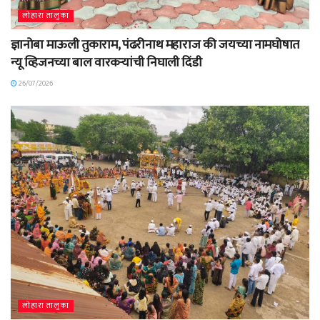
लोहारा तालुका
ज्ञानोबा माऊली तुकाराम, पंढरीनाथ महाराज की जयच्या नामघोषात
न्यू व्हिजनच्या बाल वारकऱ्यांची निघाली दिंडी
26/07/2026
लोहारा तालुका