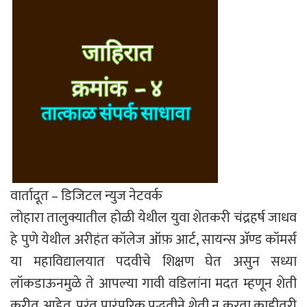
वार्तादूत – डिजिटल न्युज नेटवर्क
लोहारा तालुक्यातील होळी येथील युवा शेतकरी चंद्रहर्ष जाधव
हे पुणे येथील अरीहंत कॉलेज ऑफ़ आर्ट, सायन्स अ‍ॅण्ड कॉमर्स
या महाविद्यालयात पदवीचे शिक्षण घेत असुन सध्या
लॉकडाऊनमुळे ते आपल्या गावी वडिलांना मदत म्हणून शेती
करीत आहेत. परंतु पारंपरिक पद्धतीने शेती न करता काहीतरी