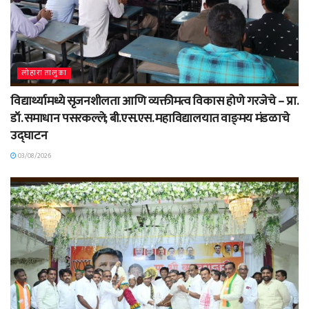
लोहारा तालुका
विद्यार्थ्यामध्ये सृजनशीलता आणि व्यक्तीमत्व विकास होणे गरजेचे – प्रा.
डॉ. समाधान पसरकल्ले; बी.एस.एस. महाविद्यालयात वाङ्‌मय मंडळाचे
उद्घाटन
03/08/2026