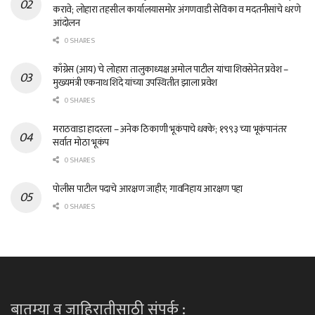
करावे; लोहारा तहसील कार्यालयासमोर अंगणवाडी सेविका व मदतनीसांचे धरणे
आंदोलन
0 SHARES
काँग्रेस (आय) चे लोहारा तालुकाध्यक्ष अमोल पाटील यांचा शिवसेनेत प्रवेश –
मुख्यमंत्री एकनाथ शिंदे यांच्या उपस्थितीत झाला प्रवेश
0 SHARES
मराठवाडा हादरला – अनेक ठिकाणी भूकंपाचे धक्के; १९९३ च्या भूकंपानंतर
सर्वात मोठा भूकंप
0 SHARES
पोलीस पाटील पदाचे आरक्षण जाहीर; गावनिहाय आरक्षण पहा
0 SHARES
बातम्या व जाहिरातीसाठी संपर्क :