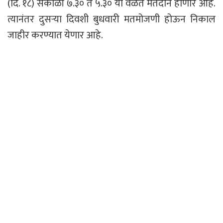
(दि. १८) सकाळी ७.३० ते ५.३० या वेळेत मतदान होणार आहे.
त्यानंतर दुसऱ्या दिवशी बुधवारी मतमोजणी होऊन निकाल
जाहीर करण्यात येणार आहे.