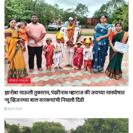
लोहारा तालुका
ज्ञानोबा माऊली तुकाराम, पंढरीनाथ महाराज की जयच्या नामघोषात
न्यू व्हिजनच्या बाल वारकऱ्यांची निघाली दिंडी
26/07/2026