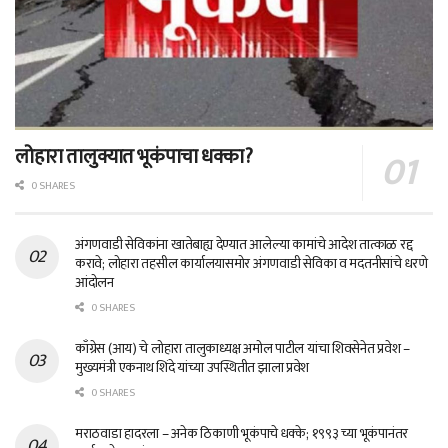
लोहारा तालुक्यात भूकंपाचा धक्का?
0 SHARES
अंगणवाडी सेविकांना खातेबाह्य देण्यात आलेल्या कामांचे आदेश तात्काळ रद्द
करावे; लोहारा तहसील कार्यालयासमोर अंगणवाडी सेविका व मदतनीसांचे धरणे
आंदोलन
0 SHARES
काँग्रेस (आय) चे लोहारा तालुकाध्यक्ष अमोल पाटील यांचा शिवसेनेत प्रवेश –
मुख्यमंत्री एकनाथ शिंदे यांच्या उपस्थितीत झाला प्रवेश
0 SHARES
मराठवाडा हादरला – अनेक ठिकाणी भूकंपाचे धक्के; १९९३ च्या भूकंपानंतर