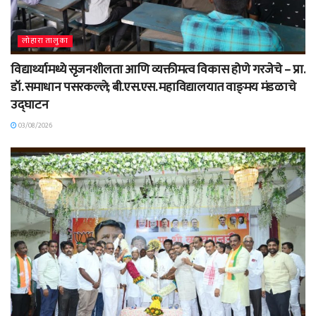
लोहारा तालुका
विद्यार्थ्यामध्ये सृजनशीलता आणि व्यक्तीमत्व विकास होणे गरजेचे – प्रा.
डॉ. समाधान पसरकल्ले; बी.एस.एस. महाविद्यालयात वाङ्‌मय मंडळाचे
उद्घाटन
03/08/2026