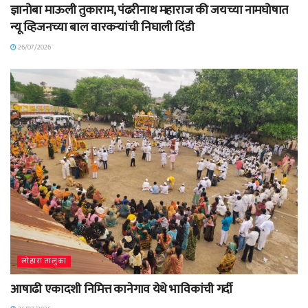
ज्ञानोबा माऊली तुकाराम, पंढरीनाथ महाराज की जयच्या नामघोषात
न्यू व्हिजनच्या बाल वारकऱ्यांची निघाली दिंडी
26/07/2026
लोहारा तालुका
आषाढी एकादशी निमित्त कानेगाव येथे भाविकांची गर्दी