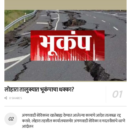
लोहारा तालुक्यात भूकंपाचा धक्का?
0 SHARES
अंगणवाडी सेविकांना खातेबाह्य देण्यात आलेल्या कामांचे आदेश तात्काळ रद्द
करावे; लोहारा तहसील कार्यालयासमोर अंगणवाडी सेविका व मदतनीसांचे धरणे
आंदोलन