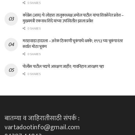
0 SHARES
काँग्रेस (आय) चे लोहारा तालुकाध्यक्ष अमोल पाटील यांचा शिवसेनेत प्रवेश –
मुख्यमंत्री एकनाथ शिंदे यांच्या उपस्थितीत झाला प्रवेश
0 SHARES
मराठवाडा हादरला – अनेक ठिकाणी भूकंपाचे धक्के; १९९३ च्या भूकंपानंतर
सर्वात मोठा भूकंप
0 SHARES
पोलीस पाटील पदाचे आरक्षण जाहीर; गावनिहाय आरक्षण पहा
0 SHARES
बातम्या व जाहिरातीसाठी संपर्क :
vartadootinfo@gmail.com