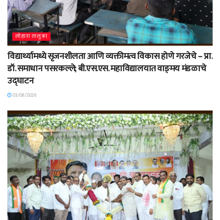
लोहारा तालुका
विद्यार्थ्यामध्ये सृजनशीलता आणि व्यक्तीमत्व विकास होणे गरजेचे – प्रा.
डॉ. समाधान पसरकल्ले; बी.एस.एस. महाविद्यालयात वाङ्‌मय मंडळाचे
उद्घाटन
03/08/2026