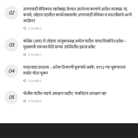
अंगणवाडी सेविकांना खातेबाह्य देण्यात आलेल्या कामांचे आदेश तात्काळ रद्द
करावे; लोहारा तहसील कार्यालयासमोर अंगणवाडी सेविका व मदतनीसांचे धरणे
आंदोलन
0 SHARES
काँग्रेस (आय) चे लोहारा तालुकाध्यक्ष अमोल पाटील यांचा शिवसेनेत प्रवेश –
मुख्यमंत्री एकनाथ शिंदे यांच्या उपस्थितीत झाला प्रवेश
0 SHARES
मराठवाडा हादरला – अनेक ठिकाणी भूकंपाचे धक्के; १९९३ च्या भूकंपानंतर
सर्वात मोठा भूकंप
0 SHARES
पोलीस पाटील पदाचे आरक्षण जाहीर; गावनिहाय आरक्षण पहा
0 SHARES