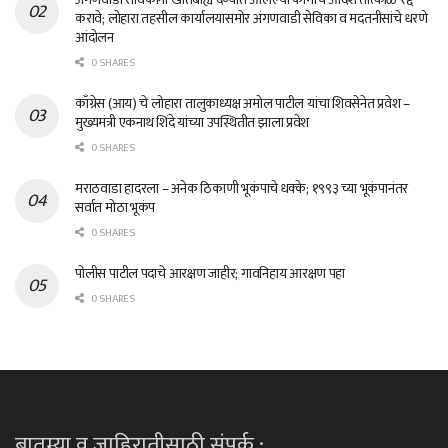
करावे; लोहारा तहसील कार्यालयासमोर अंगणवाडी सेविका व मदतनीसांचे धरणे
आंदोलन
0 SHARES
काँग्रेस (आय) चे लोहारा तालुकाध्यक्ष अमोल पाटील यांचा शिवसेनेत प्रवेश –
मुख्यमंत्री एकनाथ शिंदे यांच्या उपस्थितीत झाला प्रवेश
0 SHARES
मराठवाडा हादरला – अनेक ठिकाणी भूकंपाचे धक्के; १९९३ च्या भूकंपानंतर
सर्वात मोठा भूकंप
0 SHARES
पोलीस पाटील पदाचे आरक्षण जाहीर; गावनिहाय आरक्षण पहा
0 SHARES
बातम्या व जाहिरातीसाठी संपर्क :