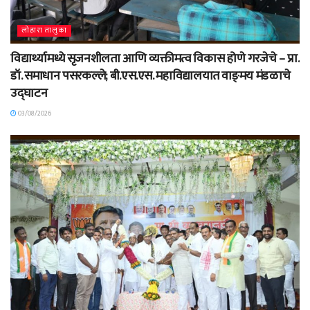
लोहारा तालुका
विद्यार्थ्यामध्ये सृजनशीलता आणि व्यक्तीमत्व विकास होणे गरजेचे – प्रा.
डॉ. समाधान पसरकल्ले; बी.एस.एस. महाविद्यालयात वाङ्‌मय मंडळाचे
उद्घाटन
03/08/2026