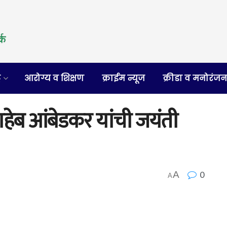
र
आरोग्य व शिक्षण
क्राईम न्यूज
क्रीडा व मनोरंज
ाहेब आंबेडकर यांची जयंती
0
A
A