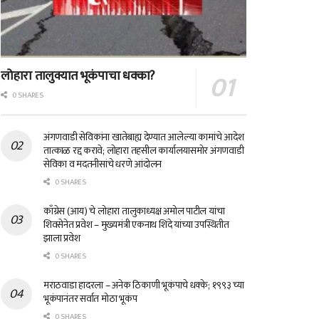
लोहारा तालुक्यात भूकंपाचा धक्का?
0 SHARES
अंगणवाडी सेविकांना खातेबाह्य देण्यात आलेल्या कामांचे आदेश
तात्काळ रद्द करावे; लोहारा तहसील कार्यालयासमोर अंगणवाडी
सेविका व मदतनीसांचे धरणे आंदोलन
0 SHARES
काँग्रेस (आय) चे लोहारा तालुकाध्यक्ष अमोल पाटील यांचा
शिवसेनेत प्रवेश – मुख्यमंत्री एकनाथ शिंदे यांच्या उपस्थितीत
झाला प्रवेश
0 SHARES
मराठवाडा हादरला – अनेक ठिकाणी भूकंपाचे धक्के; १९९३ च्या
भूकंपानंतर सर्वात मोठा भूकंप
0 SHARES