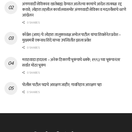
अंगणवाडी सेविकांना खातेबाह्य देण्यात आलेल्या कामांचे आदेश तात्काळ रद्द
करावे; लोहारा तहसील कार्यालयासमोर अंगणवाडी सेविका व मदतनीसांचे धरणे
आंदोलन
0 SHARES
काँग्रेस (आय) चे लोहारा तालुकाध्यक्ष अमोल पाटील यांचा शिवसेनेत प्रवेश –
मुख्यमंत्री एकनाथ शिंदे यांच्या उपस्थितीत झाला प्रवेश
0 SHARES
मराठवाडा हादरला – अनेक ठिकाणी भूकंपाचे धक्के; १९९३ च्या भूकंपानंतर
सर्वात मोठा भूकंप
0 SHARES
पोलीस पाटील पदाचे आरक्षण जाहीर; गावनिहाय आरक्षण पहा
0 SHARES