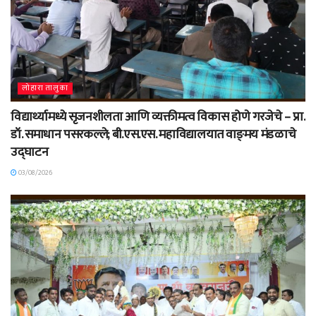
लोहारा तालुका
विद्यार्थ्यामध्ये सृजनशीलता आणि व्यक्तीमत्व विकास होणे गरजेचे – प्रा.
डॉ. समाधान पसरकल्ले; बी.एस.एस. महाविद्यालयात वाङ्‌मय मंडळाचे
उद्घाटन
03/08/2026