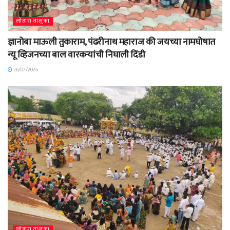
लोहारा तालुका
ज्ञानोबा माऊली तुकाराम, पंढरीनाथ महाराज की जयच्या नामघोषात
न्यू व्हिजनच्या बाल वारकऱ्यांची निघाली दिंडी
26/07/2026
लोहारा तालुका