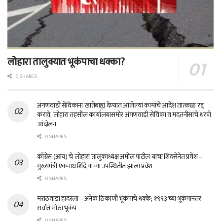
लोहारा तालुक्यात भूकंपाचा धक्का?
0 SHARES
अंगणवाडी सेविकांना खातेबाह्य देण्यात आलेल्या कामांचे आदेश तात्काळ रद्द
करावे; लोहारा तहसील कार्यालयासमोर अंगणवाडी सेविका व मदतनीसांचे धरणे
आंदोलन
0 SHARES
काँग्रेस (आय) चे लोहारा तालुकाध्यक्ष अमोल पाटील यांचा शिवसेनेत प्रवेश –
मुख्यमंत्री एकनाथ शिंदे यांच्या उपस्थितीत झाला प्रवेश
0 SHARES
मराठवाडा हादरला – अनेक ठिकाणी भूकंपाचे धक्के; १९९३ च्या भूकंपानंतर
सर्वात मोठा भूकंप
0 SHARES