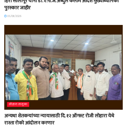
हिरा सोलापूरे यांना डॉ. ए.पी.जे. अब्दुल कलाम आदर्श मुख्याध्यापिका
पुरस्कार जाहीर
05/08/2026
लोहारा तालुका
अन्यथा शेतकऱ्यांच्या न्यायासाठी दि. १२ ऑगस्ट रोजी लोहारा येथे
रास्ता रोको आंदोलन करणार