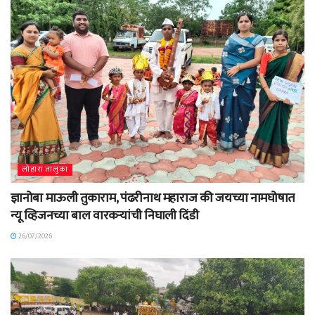
लोहारा तालुका
ज्ञानोबा माऊली तुकाराम, पंढरीनाथ महाराज की जयच्या नामघोषात
न्यू व्हिजनच्या बाल वारकऱ्यांची निघाली दिंडी
26/07/2026