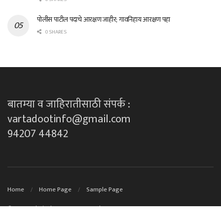
पोलीस पाटील पदाचे आरक्षण जाहीर; गावनिहाय आरक्षण पहा
0 SHARES
बातम्या व जाहिरातीसाठी संपर्क :
vartadootinfo@gmail.com
94207 44842
Home
Home Page
Sample Page
© 2023
Technical Support By DK techno's