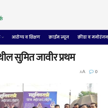
र
आरोग्य व शिक्षण
क्राईम न्यूज
क्रीडा व मनोरंज
येथील सुमित जावीर प्रथम
0
A
A