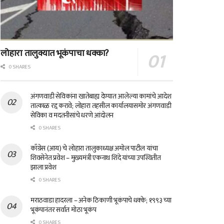
लोहारा तालुक्यात भूकंपाचा धक्का?
0 SHARES
अंगणवाडी सेविकांना खातेबाह्य देण्यात आलेल्या कामांचे आदेश
तात्काळ रद्द करावे; लोहारा तहसील कार्यालयासमोर अंगणवाडी
सेविका व मदतनीसांचे धरणे आंदोलन
0 SHARES
काँग्रेस (आय) चे लोहारा तालुकाध्यक्ष अमोल पाटील यांचा
शिवसेनेत प्रवेश – मुख्यमंत्री एकनाथ शिंदे यांच्या उपस्थितीत
झाला प्रवेश
0 SHARES
मराठवाडा हादरला – अनेक ठिकाणी भूकंपाचे धक्के; १९९३ च्या
भूकंपानंतर सर्वात मोठा भूकंप
0 SHARES