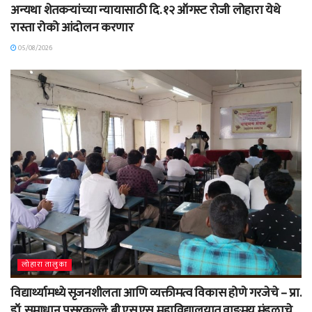
अन्यथा शेतकऱ्यांच्या न्यायासाठी दि. १२ ऑगस्ट रोजी लोहारा येथे
रास्ता रोको आंदोलन करणार
05/08/2026
लोहारा तालुका
विद्यार्थ्यामध्ये सृजनशीलता आणि व्यक्तीमत्व विकास होणे गरजेचे – प्रा.
डॉ. समाधान पसरकल्ले; बी.एस.एस. महाविद्यालयात वाङ्‌मय मंडळाचे