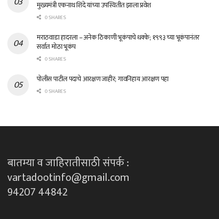
मुख्यमंत्री एकनाथ शिंदे यांच्या उपस्थितीत झाला प्रवेश
0 SHARES
मराठवाडा हादरला – अनेक ठिकाणी भूकंपाचे धक्के; १९९३ च्या भूकंपानंतर
सर्वात मोठा भूकंप
0 SHARES
पोलीस पाटील पदाचे आरक्षण जाहीर; गावनिहाय आरक्षण पहा
0 SHARES
बातम्या व जाहिरातीसाठी संपर्क :
vartadootinfo@gmail.com
94207 44842