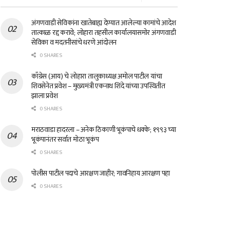
अंगणवाडी सेविकांना खातेबाह्य देण्यात आलेल्या कामांचे आदेश
तात्काळ रद्द करावे; लोहारा तहसील कार्यालयासमोर अंगणवाडी
सेविका व मदतनीसांचे धरणे आंदोलन
0 SHARES
काँग्रेस (आय) चे लोहारा तालुकाध्यक्ष अमोल पाटील यांचा
शिवसेनेत प्रवेश – मुख्यमंत्री एकनाथ शिंदे यांच्या उपस्थितीत
झाला प्रवेश
0 SHARES
मराठवाडा हादरला – अनेक ठिकाणी भूकंपाचे धक्के; १९९३ च्या
भूकंपानंतर सर्वात मोठा भूकंप
0 SHARES
पोलीस पाटील पदाचे आरक्षण जाहीर; गावनिहाय आरक्षण पहा
0 SHARES