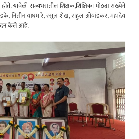
ुप होते. यावेळी राज्यभरातील शिक्षक,शिक्षिका मोठ्या संख्येने
ोडके, नितीन वाघमारे, रसुल शेख, राहुल ओवांडकर, महादेव
ंदन केले आहे.