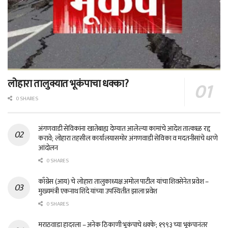
लोहारा तालुक्यात भूकंपाचा धक्का?
0 SHARES
अंगणवाडी सेविकांना खातेबाह्य देण्यात आलेल्या कामांचे आदेश तात्काळ रद्द
करावे; लोहारा तहसील कार्यालयासमोर अंगणवाडी सेविका व मदतनीसांचे धरणे
आंदोलन
0 SHARES
काँग्रेस (आय) चे लोहारा तालुकाध्यक्ष अमोल पाटील यांचा शिवसेनेत प्रवेश –
मुख्यमंत्री एकनाथ शिंदे यांच्या उपस्थितीत झाला प्रवेश
0 SHARES
मराठवाडा हादरला – अनेक ठिकाणी भूकंपाचे धक्के; १९९३ च्या भूकंपानंतर