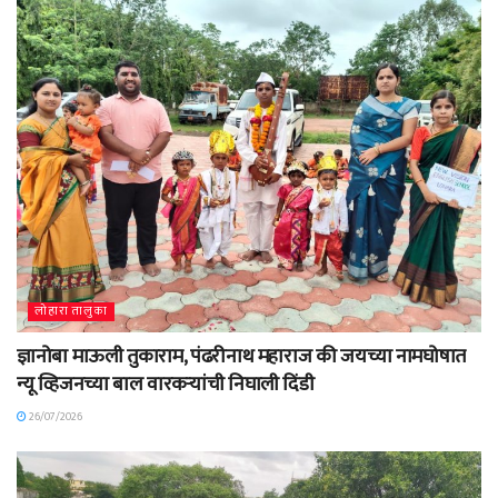
लोहारा तालुका
ज्ञानोबा माऊली तुकाराम, पंढरीनाथ महाराज की जयच्या नामघोषात
न्यू व्हिजनच्या बाल वारकऱ्यांची निघाली दिंडी
26/07/2026