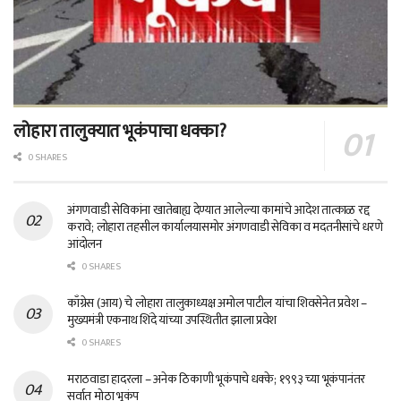
लोहारा तालुक्यात भूकंपाचा धक्का?
0 SHARES
अंगणवाडी सेविकांना खातेबाह्य देण्यात आलेल्या कामांचे आदेश तात्काळ रद्द
करावे; लोहारा तहसील कार्यालयासमोर अंगणवाडी सेविका व मदतनीसांचे धरणे
आंदोलन
0 SHARES
काँग्रेस (आय) चे लोहारा तालुकाध्यक्ष अमोल पाटील यांचा शिवसेनेत प्रवेश –
मुख्यमंत्री एकनाथ शिंदे यांच्या उपस्थितीत झाला प्रवेश
0 SHARES
मराठवाडा हादरला – अनेक ठिकाणी भूकंपाचे धक्के; १९९३ च्या भूकंपानंतर
सर्वात मोठा भूकंप