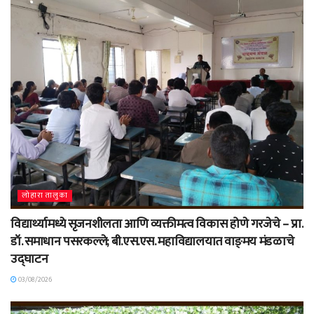
लोहारा तालुका
विद्यार्थ्यामध्ये सृजनशीलता आणि व्यक्तीमत्व विकास होणे गरजेचे – प्रा.
डॉ. समाधान पसरकल्ले; बी.एस.एस. महाविद्यालयात वाङ्‌मय मंडळाचे
उद्घाटन
03/08/2026