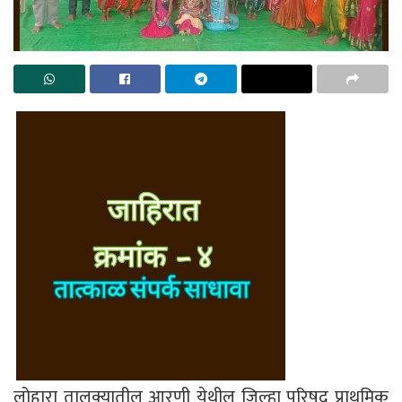
लोहारा तालुक्यातील आरणी येथील जिल्हा परिषद प्राथमिक