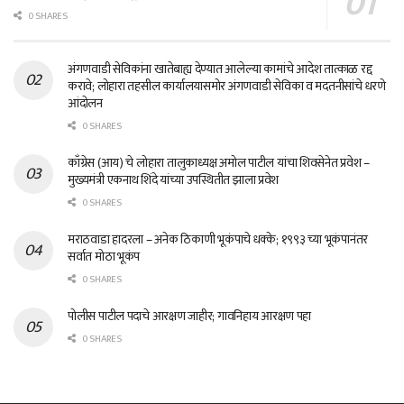
0 SHARES
अंगणवाडी सेविकांना खातेबाह्य देण्यात आलेल्या कामांचे आदेश तात्काळ रद्द
करावे; लोहारा तहसील कार्यालयासमोर अंगणवाडी सेविका व मदतनीसांचे धरणे
आंदोलन
0 SHARES
काँग्रेस (आय) चे लोहारा तालुकाध्यक्ष अमोल पाटील यांचा शिवसेनेत प्रवेश –
मुख्यमंत्री एकनाथ शिंदे यांच्या उपस्थितीत झाला प्रवेश
0 SHARES
मराठवाडा हादरला – अनेक ठिकाणी भूकंपाचे धक्के; १९९३ च्या भूकंपानंतर
सर्वात मोठा भूकंप
0 SHARES
पोलीस पाटील पदाचे आरक्षण जाहीर; गावनिहाय आरक्षण पहा
0 SHARES