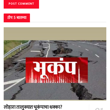
टॉप 5 बातम्या
लोहारा तालुक्यात भूकंपाचा धक्का?