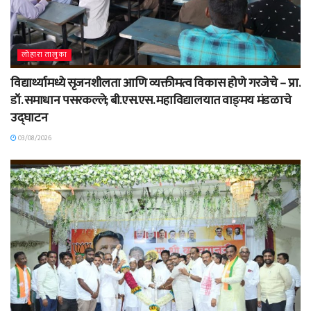
लोहारा तालुका
विद्यार्थ्यामध्ये सृजनशीलता आणि व्यक्तीमत्व विकास होणे गरजेचे – प्रा.
डॉ. समाधान पसरकल्ले; बी.एस.एस. महाविद्यालयात वाङ्‌मय मंडळाचे
उद्घाटन
03/08/2026