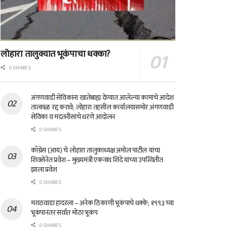
लोहारा तालुक्यात भूकंपाचा धक्का?
0 SHARES
अंगणवाडी सेविकांना खातेबाह्य देण्यात आलेल्या कामांचे आदेश
तात्काळ रद्द करावे; लोहारा तहसील कार्यालयासमोर अंगणवाडी
सेविका व मदतनीसांचे धरणे आंदोलन
0 SHARES
काँग्रेस (आय) चे लोहारा तालुकाध्यक्ष अमोल पाटील यांचा
शिवसेनेत प्रवेश – मुख्यमंत्री एकनाथ शिंदे यांच्या उपस्थितीत
झाला प्रवेश
0 SHARES
मराठवाडा हादरला – अनेक ठिकाणी भूकंपाचे धक्के; १९९३ च्या
भूकंपानंतर सर्वात मोठा भूकंप
0 SHARES