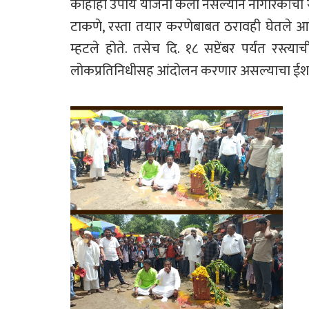
काहीही उपाय योजना केली नसल्याने नागरिकांचा र
टाकणे, रस्ता तयार करणेबाबत ठरावही घेतले आह
म्हटले होते. तसेच दि. १८ सप्टेंबर पर्यंत रस्त्
लोकप्रतिनिधीसह आंदोलन करणार असल्याचा ईशार