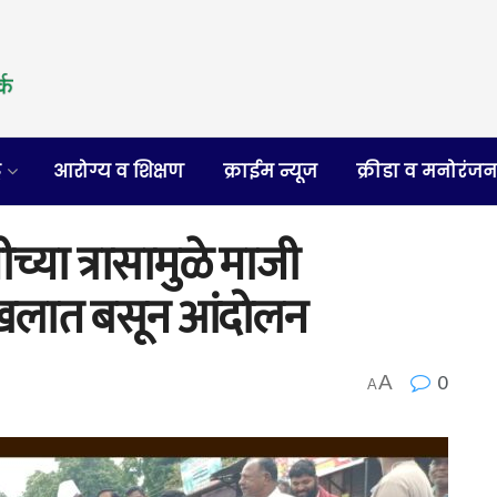
र
आरोग्य व शिक्षण
क्राईम न्यूज
क्रीडा व मनोरंज
च्या त्रासामुळे माजी
चिखलात बसून आंदोलन
0
A
A