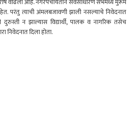
ोष वाढला आहे. नगरपंचायतीने सर्वसाधारण सभेमध्ये मुरूम
ेत. परंतु त्याची अंमलबजावणी झाली नसल्याचे निवेदनात
याची दुरुस्ती न झाल्यास विद्यार्थी, पालक व नागरिक तसेच
ा निवेदनात दिला होता.