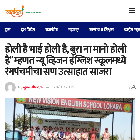
होम
देश विदेश
राजकीय
महाराष्ट्र
आरोग्य व शिक्षण
क्राईम न्यू
होली है भाई होली है, बुरा ना मानो होली
है” म्हणत न्यू व्हिजन इंग्लिश स्कूलमध्ये
रंगपंचमीचा सण उत्साहात साजरा
A
by
मुख्य संपादक
20/03/2025
A