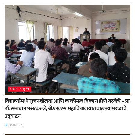
लोहारा तालुका
विद्यार्थ्यामध्ये सृजनशीलता आणि व्यक्तीमत्व विकास होणे गरजेचे – प्रा.
डॉ. समाधान पसरकल्ले; बी.एस.एस. महाविद्यालयात वाङ्‌मय मंडळाचे
उद्घाटन
03/08/2026