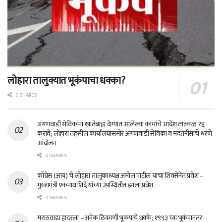
लोहारा तालुक्यात भूकंपाचा धक्का?
0 SHARES
अंगणवाडी सेविकांना खातेबाह्य देण्यात आलेल्या कामांचे आदेश तात्काळ रद्द
करावे; लोहारा तहसील कार्यालयासमोर अंगणवाडी सेविका व मदतनीसांचे धरणे
आंदोलन
0 SHARES
काँग्रेस (आय) चे लोहारा तालुकाध्यक्ष अमोल पाटील यांचा शिवसेनेत प्रवेश –
मुख्यमंत्री एकनाथ शिंदे यांच्या उपस्थितीत झाला प्रवेश
0 SHARES
मराठवाडा हादरला – अनेक ठिकाणी भूकंपाचे धक्के; १९९३ च्या भूकंपानंतर