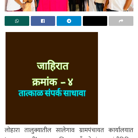
लोहारा तालुक्यातील सालेगाव ग्रामपंचायत कार्यालयात