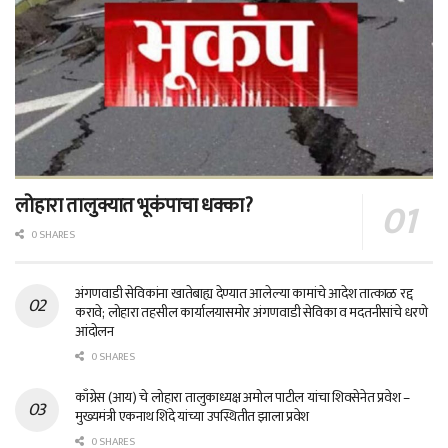
लोहारा तालुक्यात भूकंपाचा धक्का?
0 SHARES
अंगणवाडी सेविकांना खातेबाह्य देण्यात आलेल्या कामांचे आदेश तात्काळ रद्द
करावे; लोहारा तहसील कार्यालयासमोर अंगणवाडी सेविका व मदतनीसांचे धरणे
आंदोलन
0 SHARES
काँग्रेस (आय) चे लोहारा तालुकाध्यक्ष अमोल पाटील यांचा शिवसेनेत प्रवेश –
मुख्यमंत्री एकनाथ शिंदे यांच्या उपस्थितीत झाला प्रवेश
0 SHARES