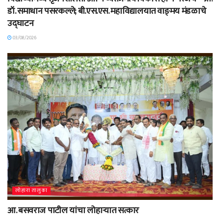
डॉ. समाधान पसरकल्ले; बी.एस.एस. महाविद्यालयात वाङ्‌मय मंडळाचे
उद्घाटन
03/08/2026
लोहारा तालुका
आ. बसवराज पाटील यांचा लोहाऱ्यात सत्कार