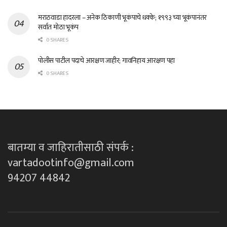
मराठवाडा हादरला – अनेक ठिकाणी भूकंपाचे धक्के; १९९३ च्या भूकंपानंतर
सर्वात मोठा भूकंप
0 SHARES
पोलीस पाटील पदाचे आरक्षण जाहीर; गावनिहाय आरक्षण पहा
0 SHARES
बातम्या व जाहिरातीसाठी संपर्क :
vartadootinfo@gmail.com
94207 44842