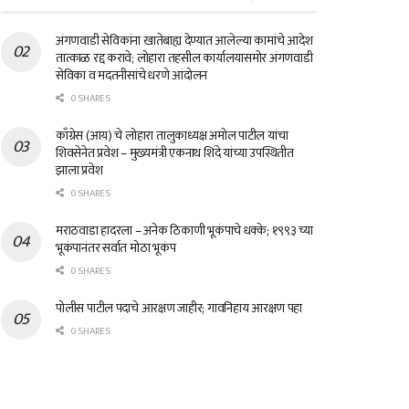
अंगणवाडी सेविकांना खातेबाह्य देण्यात आलेल्या कामांचे आदेश
तात्काळ रद्द करावे; लोहारा तहसील कार्यालयासमोर अंगणवाडी
सेविका व मदतनीसांचे धरणे आंदोलन
0 SHARES
काँग्रेस (आय) चे लोहारा तालुकाध्यक्ष अमोल पाटील यांचा
शिवसेनेत प्रवेश – मुख्यमंत्री एकनाथ शिंदे यांच्या उपस्थितीत
झाला प्रवेश
0 SHARES
मराठवाडा हादरला – अनेक ठिकाणी भूकंपाचे धक्के; १९९३ च्या
भूकंपानंतर सर्वात मोठा भूकंप
0 SHARES
पोलीस पाटील पदाचे आरक्षण जाहीर; गावनिहाय आरक्षण पहा
0 SHARES