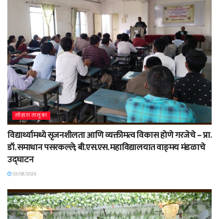
लोहारा तालुका
विद्यार्थ्यामध्ये सृजनशीलता आणि व्यक्तीमत्व विकास होणे गरजेचे – प्रा.
डॉ. समाधान पसरकल्ले; बी.एस.एस. महाविद्यालयात वाङ्‌मय मंडळाचे
उद्घाटन
03/08/2026