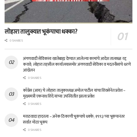
लोहारा तालुक्यात भूकंपाचा धक्का?
0 SHARES
अंगणवाडी सेविकांना खातेबाह्य देण्यात आलेल्या कामांचे आदेश तात्काळ रद्द
करावे; लोहारा तहसील कार्यालयासमोर अंगणवाडी सेविका व मदतनीसांचे धरणे
आंदोलन
0 SHARES
काँग्रेस (आय) चे लोहारा तालुकाध्यक्ष अमोल पाटील यांचा शिवसेनेत प्रवेश –
मुख्यमंत्री एकनाथ शिंदे यांच्या उपस्थितीत झाला प्रवेश
0 SHARES
मराठवाडा हादरला – अनेक ठिकाणी भूकंपाचे धक्के; १९९३ च्या भूकंपानंतर
सर्वात मोठा भूकंप
0 SHARES