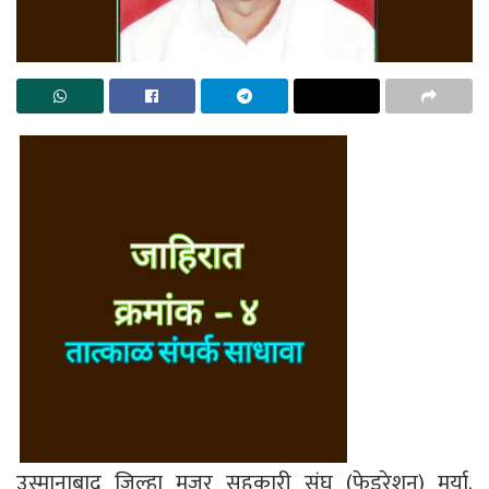
उस्मानाबाद जिल्हा मजूर सहकारी संघ (फेडरेशन) मर्या.