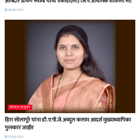
आमदार प्रविण स्वामी यांची एकोंडी(लो) जि.प. प्राथमिक शाळेला भेट
08/08/2026
लोहारा तालुका
हिरा सोलापूरे यांना डॉ. ए.पी.जे. अब्दुल कलाम आदर्श मुख्याध्यापिका
पुरस्कार जाहीर
05/08/2026