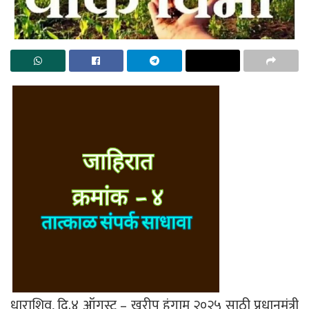
धाराशिव, दि.४ ऑगस्ट – खरीप हंगाम २०२५ साठी प्रधानमंत्री