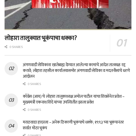
लोहारा तालुक्यात भूकंपाचा धक्का?
0 SHARES
अंगणवाडी सेविकांना खातेबाह्य देण्यात आलेल्या कामांचे आदेश तात्काळ रद्द
करावे; लोहारा तहसील कार्यालयासमोर अंगणवाडी सेविका व मदतनीसांचे धरणे
आंदोलन
0 SHARES
काँग्रेस (आय) चे लोहारा तालुकाध्यक्ष अमोल पाटील यांचा शिवसेनेत प्रवेश –
मुख्यमंत्री एकनाथ शिंदे यांच्या उपस्थितीत झाला प्रवेश
0 SHARES
मराठवाडा हादरला – अनेक ठिकाणी भूकंपाचे धक्के; १९९३ च्या भूकंपानंतर
सर्वात मोठा भूकंप
0 SHARES