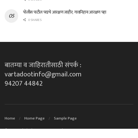
पोलीस पाटील पदाचे आरक्षण जाहीर; गावनिहाय आरक्षण पहा
0 SHARES
बातम्या व जाहिरातीसाठी संपर्क :
vartadootinfo@gmail.com
94207 44842
Home
Home Page
Sample Page
© 2023
Technical Support By DK techno's