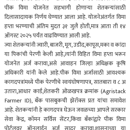
पीक विमा योजनेत सहभागी होणाऱ्या शेतकऱ्यांसाठी
दिलासादायक निर्णय घेण्यात आला आहे. योजनेअंतर्गत विमा
हप्ता भरण्याची अंतिम मुदत ३१ जुलै होती,मात्र आता ती १४
ऑगस्ट २०२५ पर्यंत वाढविण्यात आली आहे.
ज्या शेतकऱ्यांनी ज्वारी, बाजरी, मूग, उडीद,कापूस,मका व कांदा
या पिकांची पेरणी केली आहे,त्यांनी विहित विमा हप्ता भरून
योजनेत अर्ज करावा,असे आवाहन जिल्हा अधिक्षक कृषि
अधिकारी यांनी केले आहे.पीक विमा अर्जासाठी आवश्यक
कागदपत्रांमध्ये पीक पेरणीचे स्वयंघोषणापत्र, सातबारा व ८ अ
उतारा,आधार कार्ड,शेतकरी ओळखपत्र क्रमांक (Agristack
Farmer ID), बँक पासबुकची झेरॉक्स प्रत यांचा समावेश
आहे. शेतकऱ्यांनी हे कागदपत्र घेऊन जवळच्या आपले सरकार
सेवा केंद्र, कॉमन सर्विस सेंटर,किंवा बँकांद्वारे पीक विमा
पोर्टलवर ऑनलाईन अर्ज सादर करावा.शासनाच्या या