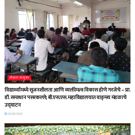
लोहारा तालुका
विद्यार्थ्यामध्ये सृजनशीलता आणि व्यक्तीमत्व विकास होणे गरजेचे – प्रा.
डॉ. समाधान पसरकल्ले; बी.एस.एस. महाविद्यालयात वाङ्‌मय मंडळाचे
उद्घाटन
03/08/2026