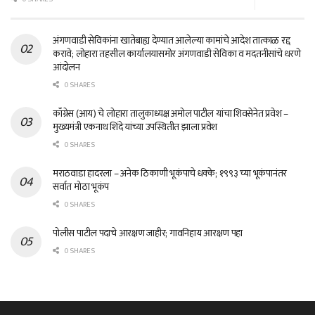
अंगणवाडी सेविकांना खातेबाह्य देण्यात आलेल्या कामांचे आदेश तात्काळ रद्द
करावे; लोहारा तहसील कार्यालयासमोर अंगणवाडी सेविका व मदतनीसांचे धरणे
आंदोलन
0 SHARES
काँग्रेस (आय) चे लोहारा तालुकाध्यक्ष अमोल पाटील यांचा शिवसेनेत प्रवेश –
मुख्यमंत्री एकनाथ शिंदे यांच्या उपस्थितीत झाला प्रवेश
0 SHARES
मराठवाडा हादरला – अनेक ठिकाणी भूकंपाचे धक्के; १९९३ च्या भूकंपानंतर
सर्वात मोठा भूकंप
0 SHARES
पोलीस पाटील पदाचे आरक्षण जाहीर; गावनिहाय आरक्षण पहा
0 SHARES